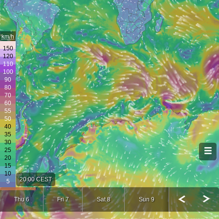
km/h
20:00 CEST
Thu 6
Fri 7
Sat 8
Sun 9