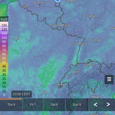
km/h
23:00 CEST
Thu 6
Fri 7
Sat 8
Sun 9