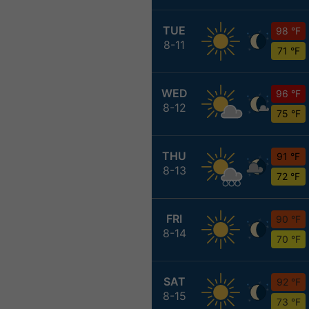
TUE
98 °F
8-11
71 °F
WED
96 °F
8-12
75 °F
THU
91 °F
8-13
72 °F
FRI
90 °F
8-14
70 °F
SAT
92 °F
8-15
73 °F