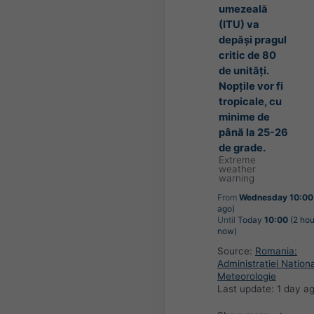
umezeală
(ITU) va
depăși pragul
critic de 80
de unități.
Nopțile vor fi
tropicale, cu
minime de
până la 25-26
de grade.
Extreme
weather
warning
From
Wednesday 10:00
ago)
Until
Today
10:00
(2 hou
now)
Source:
Romania:
Administratiei Nation
Meteorologie
Last update:
1 day a