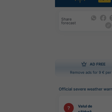
Share
forecast
AD FREE
Remove ads for 9 € per
Official severe weather war
Valul de
căldură