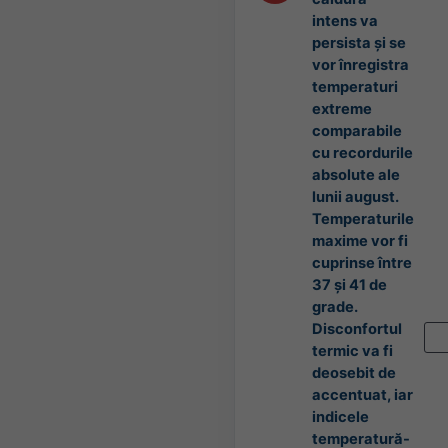
intens va
persista și se
vor înregistra
temperaturi
extreme
comparabile
cu recordurile
absolute ale
lunii august.
Temperaturile
maxime vor fi
cuprinse între
37 și 41 de
grade.
Disconfortul
termic va fi
deosebit de
accentuat, iar
indicele
temperatură-