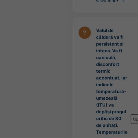
Show more
Valul de
căldură va fi
persistent și
intens. Va fi
caniculă,
disconfort
termic
accentuat, iar
indicele
temperatură-
umezeală
(ITU) va
depăși pragul
critic de 80
Up
de unități.
Temperaturile