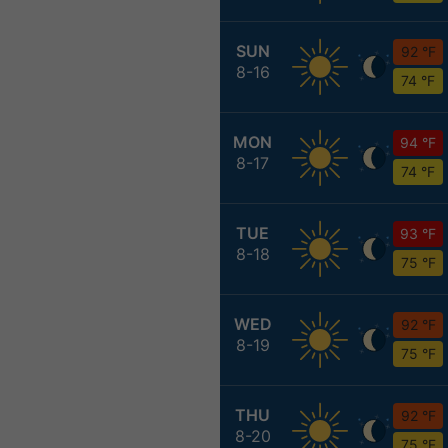
SUN
92 °F
8-16
74 °F
MON
94 °F
8-17
74 °F
TUE
93 °F
8-18
75 °F
WED
92 °F
8-19
75 °F
THU
92 °F
8-20
75 °F