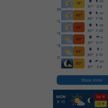
SSE
78°
81°
3-8
09
SSE
85°
86°
7-16
12
SSE
89°
90°
7-20
15
W
90°
91°
3-17
18
S
84°
86°
2-10
21
ENE
80°
81°
2-6
Show more
MON
94 °F
8-10
72 °F