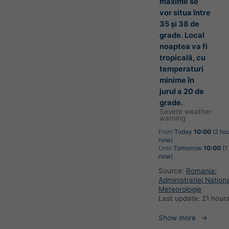
maxime se
vor situa între
35 și 38 de
grade. Local
noaptea va fi
tropicală, cu
temperaturi
minime în
jurul a 20 de
grade.
Severe weather
warning
From
Today
10:00
(2 ho
now)
Until
Tomorrow
10:00
(1
now)
Source:
Romania:
Administratiei Nation
Meteorologie
Last update:
21 hour
Show more