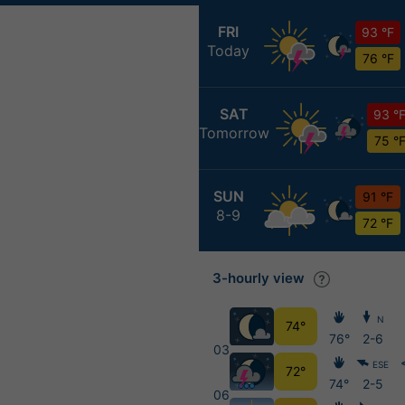
FRI
93 °F
Today
76 °F
SAT
93 °
Tomorrow
75 °
SUN
91 °F
8-9
72 °F
3-hourly view
N
74°
76°
2-6
03
ESE
72°
74°
2-5
06