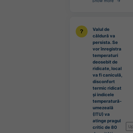
Show more
Valul de
căldură va
persista. Se
vor înregistra
temperaturi
deosebit de
ridicate, local
va fi caniculă,
disconfort
termic ridicat
și indicele
temperatură-
umezeală
(ITU) va
atinge pragul
Up
critic de 80