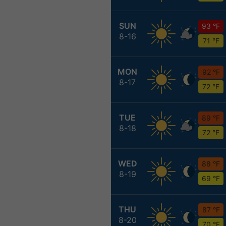
SUN
93 °F
8-16
71 °F
MON
92 °F
8-17
72 °F
TUE
89 °F
8-18
72 °F
WED
88 °F
8-19
69 °F
THU
87 °F
8-20
70 °F