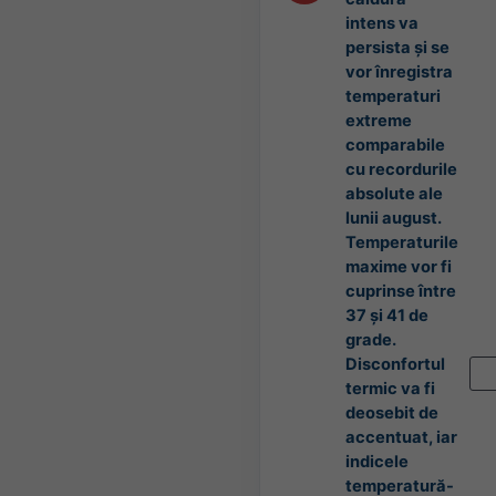
intens va
persista și se
vor înregistra
temperaturi
extreme
comparabile
cu recordurile
absolute ale
lunii august.
Temperaturile
maxime vor fi
cuprinse între
37 și 41 de
grade.
Disconfortul
termic va fi
deosebit de
accentuat, iar
indicele
temperatură-