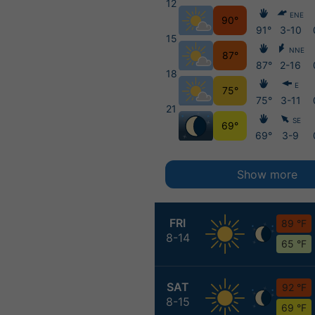
12
ENE
90°
91°
3-10
15
NNE
87°
87°
2-16
18
E
75°
75°
3-11
21
SE
69°
69°
3-9
Show more
FRI
89 °F
8-14
65 °F
SAT
92 °F
8-15
69 °F