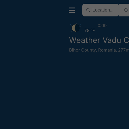
0:00
78 °F
Weather Vadu Cr
Bihor County
,
Romania
,
277m