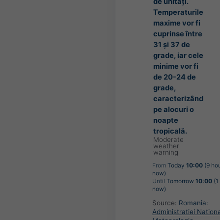
de unități.
Temperaturile
maxime vor fi
cuprinse între
31 și 37 de
grade, iar cele
minime vor fi
de 20-24 de
grade,
caracterizând
pe alocuri o
noapte
tropicală.
Moderate
weather
warning
From
Today
10:00
(9 ho
now)
Until
Tomorrow
10:00
(1
now)
Source:
Romania:
Administratiei Nation