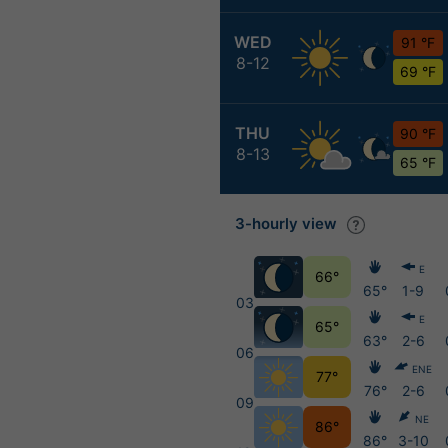
WED
91 °F
8-12
69 °F
THU
90 °F
8-13
65 °F
3-hourly view
E
66°
65°
1-9
03
E
65°
63°
2-6
06
ENE
77°
76°
2-6
09
NE
86°
86°
3-10