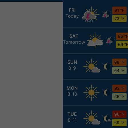
FRI
91 °F
Today
73 °F
SAT
86 °
Tomorrow
69 °
SUN
88 °F
8-9
64 °F
MON
92 °F
8-10
66 °F
TUE
96 °F
8-11
69 °F