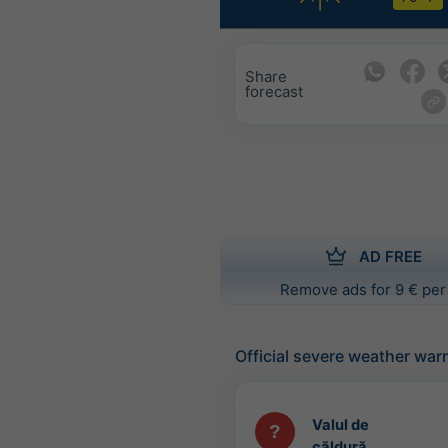
Share
forecast
AD FREE
Remove ads for 9 € per
Official severe weather war
Valul de
căldură