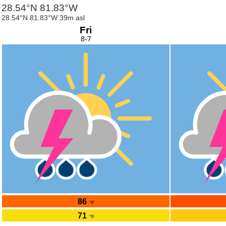
28.54°N 81.83°W
28.54°N 81.83°W 39m asl
Fri
8-7
86
°F
71
°F