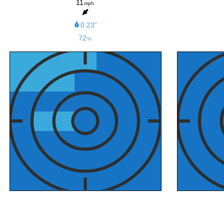
11
mph
0.23”
72
%