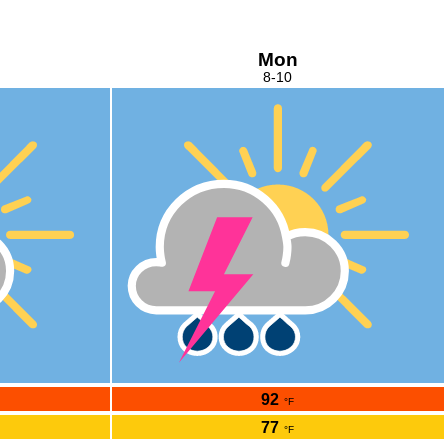
Mon
8-10
92
°F
77
°F