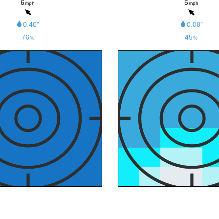
6
5
mph
mph
0.40”
0.08”
76
45
%
%