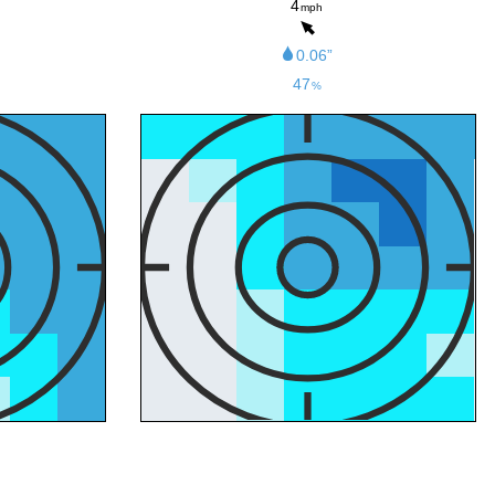
4
mph
0.06”
47
%