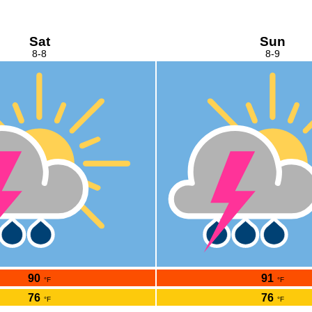
Sat
Sun
8-8
8-9
90
91
°F
°F
76
76
°F
°F