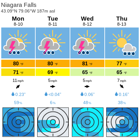
Niagara Falls
43.09°N 79.06°W 187m asl
Mon
Tue
Wed
Thu
8-10
8-11
8-12
8-13
80
80
81
77
°F
°F
°F
°F
71
69
65
65
°F
°F
°F
°F
11
5
5
7
mph
mph
mph
mph
0.23”
<0.04”
0.06”
0.16”
59
6
48
38
%
%
%
%