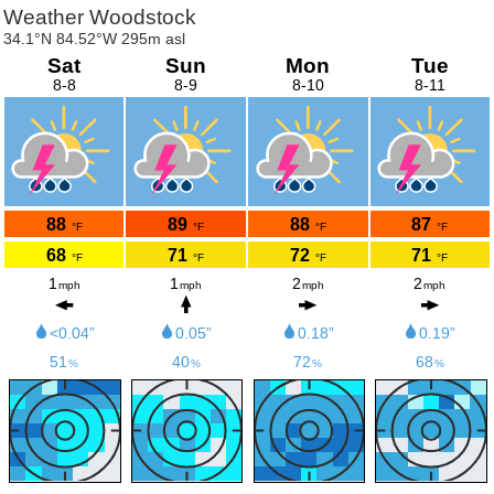
Weather Woodstock
34.1°N 84.52°W 295m asl
Sat
Sun
Mon
Tue
8-8
8-9
8-10
8-11
88
89
88
87
°F
°F
°F
°F
68
71
72
71
°F
°F
°F
°F
1
1
2
2
mph
mph
mph
mph
<0.04”
0.05”
0.18”
0.19”
51
40
72
68
%
%
%
%