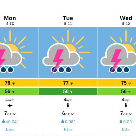
Mon
Tue
Wed
8-10
8-11
8-12
76
77
75
°F
°F
°F
56
56
56
°F
°F
°F
4
4
4
mph
mph
mph
7
6
7
/11UV
/11UV
/11UV
<0.04”
0.08”
0.09”
55
61
58
%
%
%