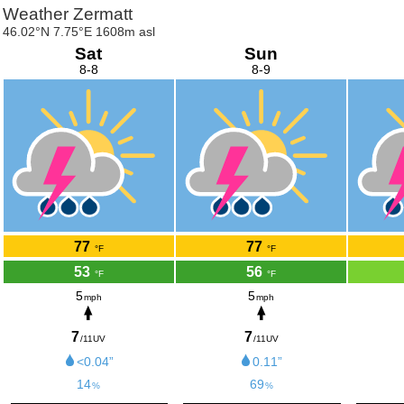
Weather Zermatt
46.02°N 7.75°E 1608m asl
Sat
Sun
8-8
8-9
77
77
°F
°F
53
56
°F
°F
5
5
mph
mph
7
7
/11UV
/11UV
<0.04”
0.11”
14
69
%
%