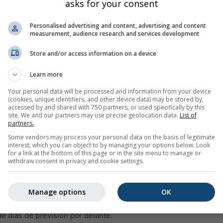
asks for your consent
Personalised advertising and content, advertising and content
measurement, audience research and services development
Store and/or access information on a device
Learn more
5%
0%
5%
5%
5%
10%
10%
5%
10%
Your personal data will be processed and information from your device
(cookies, unique identifiers, and other device data) may be stored by,
accessed by and shared with 750 partners, or used specifically by this
site. We and our partners may use precise geolocation data.
List of
agen
partners.
Some vendors may process your personal data on the basis of legitimate
interest, which you can object to by managing your options below. Look
ncia del tiempo por 14 días para
38.23°N 28.03°E
con símbolos
for a link at the bottom of this page or in the site menu to manage or
raturas mínimas y máximas, la cantidad y la probabilidad de pre
withdraw consent in privacy and cookie settings.
lorida en la gráfica de la temperatura. El más fuerte la variació
a línea gruesa representa la tendencia más probable.
Manage options
OK
pitaciones se representa con una "T". Estas incertidumbres suel
 días de previsión por delante.