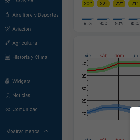
Previsión
20°
22°
22°
21°
Aire libre y Deportes
95%
90%
90%
85%
Aviación
Agricultura
vie
sáb
dom
lun
Historia y Clima
Widgets
Noticias
Comunidad
Mostrar menos
Prec
vie
sáb
dom
lun