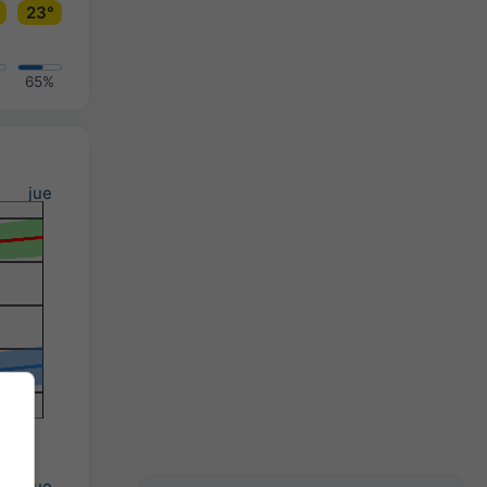
23°
65%
jue
jue