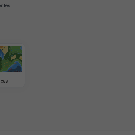
entes
icas