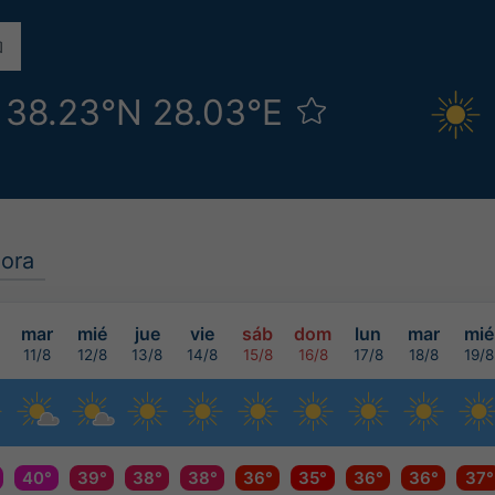
s 38.23°N 28.03°E
ora
mar
mié
jue
vie
sáb
dom
lun
mar
mié
11/8
12/8
13/8
14/8
15/8
16/8
17/8
18/8
19/8
40°
39°
38°
38°
36°
35°
36°
36°
37°