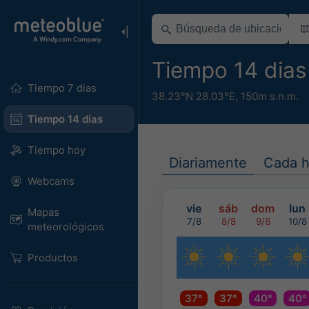
Tiempo 14 dia
Tiempo 7 dias
38.23°N 28.03°E,
150m s.n.m.
Tiempo 14 dias
Tiempo hoy
Diariamente
Cada h
Webcams
vie
sáb
dom
lun
Mapas
7/8
8/8
9/8
10/8
meteorológicos
Productos
37°
37°
40°
40°