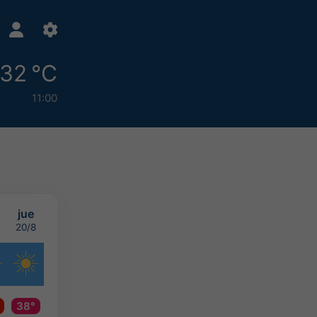
32 °C
11:00
jue
20/8
38°