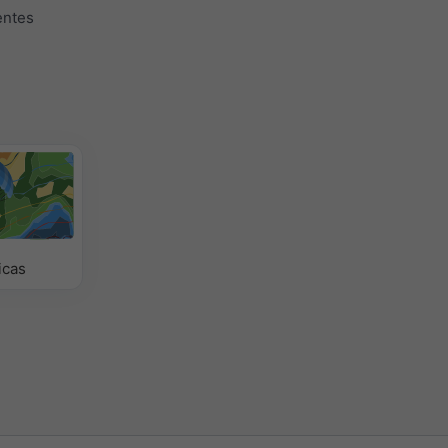
entes
icas