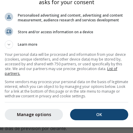
asks for your consent
Personalised advertising and content, advertising and content
measurement, audience research and services development
Store and/or access information on a device
Learn more
80%
55%
50%
45%
45%
80%
70%
75%
65
Your personal data will be processed and information from your device
(cookies, unique identifiers, and other device data) may be stored by,
accessed by and shared with 750 partners, or used specifically by this
site. We and our partners may use precise geolocation data.
List of
agen
partners.
Some vendors may process your personal data on the basis of legitimate
interest, which you can object to by managing your options below. Look
ncia del tiempo por 14 días para
46.54°N 8.2°E
con símbolos
for a link at the bottom of this page or in the site menu to manage or
raturas mínimas y máximas, la cantidad y la probabilidad de pre
withdraw consent in privacy and cookie settings.
lorida en la gráfica de la temperatura. El más fuerte la variació
a línea gruesa representa la tendencia más probable.
Manage options
OK
pitaciones se representa con una "T". Estas incertidumbres suel
 días de previsión por delante.