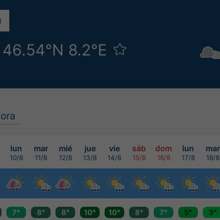
 46.54°N 8.2°E
ora
lun
mar
mié
jue
vie
sáb
dom
lun
mar
10/8
11/8
12/8
13/8
14/8
15/8
16/8
17/8
18/8
7°
8°
8°
10°
10°
8°
7°
5°
3°