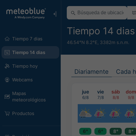
Tiempo 14 dias
Tiempo 7 dias
46.54°N 8.2°E,
3382m s.n.m.
Tiempo 14 dias
Tiempo hoy
Diariamente
Cada h
Webcams
jue
vie
sáb
dom
Mapas
6/8
7/8
8/8
9/8
meteorológicos
Productos
6°
6°
8°
8°