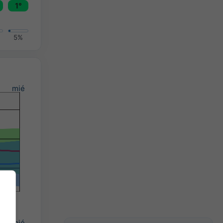
1°
5%
mié
mié