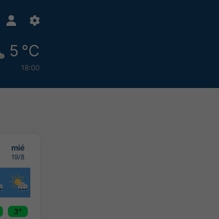
5 °C
18:00
mié
19/8
3°