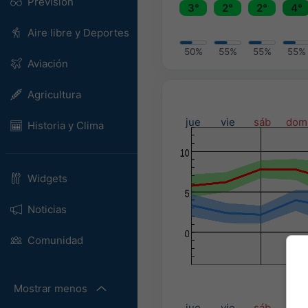
Previsión
3°
2°
2°
4°
Aire libre y Deportes
50%
55%
55%
55%
Aviación
Agricultura
jue
vie
sáb
dom
Historia y Clima
Widgets
Noticias
Comunidad
Mostrar menos
Prec
jue
vie
sáb
dom