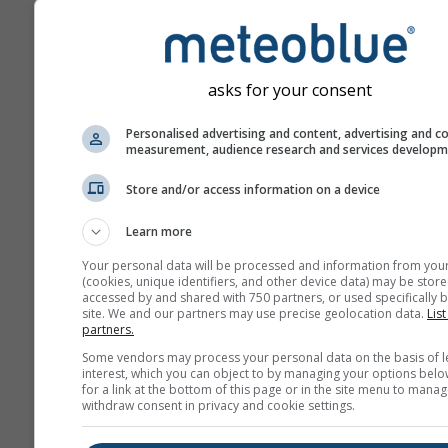
con el número de días de
previsión por delante.
La previsión se crea con 
"conjunto" de modelos. V
asks for your consent
modelos ejecutados con
diferentes variables de in
Personalised advertising and content, advertising and c
measurement, audience research and services develop
calculados para estimar la
previsibilidad de la previs
Store and/or access information on a device
Learn more
Más datos meteorológicos
Your personal data will be processed and information from you
(cookies, unique identifiers, and other device data) may be store
accessed by and shared with 750 partners, or used specifically b
site. We and our partners may use precise geolocation data.
List
Mult
partners.
ens
Some vendors may process your personal data on the basis of l
interest, which you can object to by managing your options belo
Previsión
for a link at the bottom of this page or in the site menu to manag
withdraw consent in privacy and cookie settings.
estacional