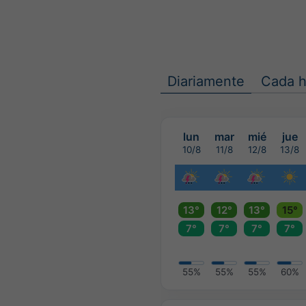
Diariamente
Cada h
lun
mar
mié
jue
10/8
11/8
12/8
13/8
13°
12°
13°
15°
7°
7°
7°
7°
55%
55%
55%
60%