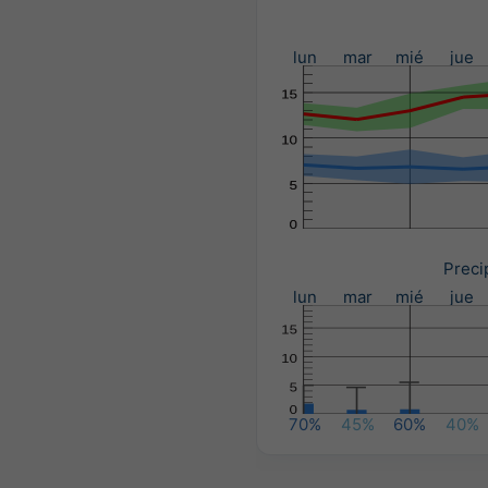
lun
mar
mié
jue
Preci
lun
mar
mié
jue
70%
45%
60%
40%