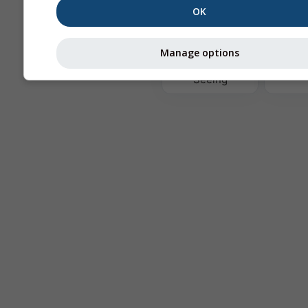
OK
Tér
Manage options
Astronomy
Seeing