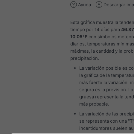
Ayuda
Descargar im
Esta gráfica muestra la tenden
tiempo por 14 días para
46.8
10.05°E
con símbolos meteor
diarios, temperaturas mínimas
máximas, la cantidad y la prob
precipitación.
La variación posible es co
la gráfica de la temperatur
más fuerte la variación, 
segura es la previsión. La
gruesa representa la ten
más probable.
La variación de las precip
se representa con una "T"
incertidumbres suelen a