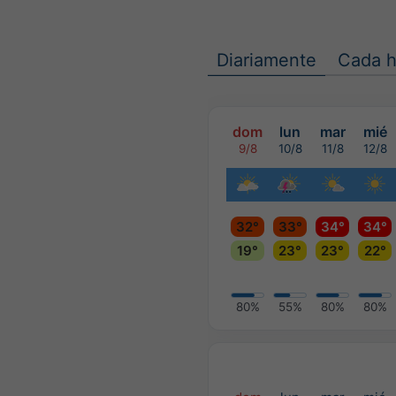
Diariamente
Cada h
dom
lun
mar
mié
9/8
10/8
11/8
12/8
32°
33°
34°
34°
19°
23°
23°
22°
80%
55%
80%
80%