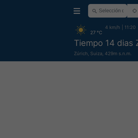
4 km/h
11:20
27 °C
Tiempo 14 dias 
Zúrich
,
Suiza
,
429m s.n.m.