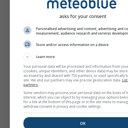
La previsión se crea con 
"conjunto" de modelos. V
asks for your consent
modelos ejecutados con
diferentes variables de in
Personalised advertising and content, advertising and c
calculados para estimar la
measurement, audience research and services develop
previsibilidad de la previs
Store and/or access information on a device
Learn more
Más datos meteorológicos
Your personal data will be processed and information from you
(cookies, unique identifiers, and other device data) may be store
accessed by and shared with 750 partners, or used specifically b
Mult
site. We and our partners may use precise geolocation data.
List
ens
partners.
Some vendors may process your personal data on the basis of l
Previsión
interest, which you can object to by managing your options belo
for a link at the bottom of this page or in the site menu to manag
estacional
withdraw consent in privacy and cookie settings.
Tér
OK