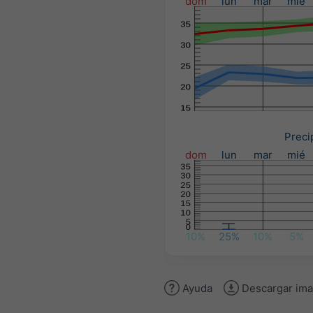
dom
lun
mar
mié
Preci
dom
lun
mar
mié
10%
25%
10%
5%
Ayuda
Descargar im