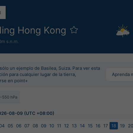
ding Hong Kong
0m s.n.m.
sólo un ejemplo de Basilea, Suiza. Para ver esta
ión para cualquier lugar de la tierra,
Aprenda 
irse en point+
0-550 hPa
 2026-08-09 (UTC +08:00)
04
05
06
07
08
09
10
11
12
13
14
15
16
17
18
19
2