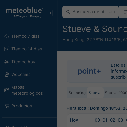
Stueve & Soun
Tiempo 7 dias
Hong Kong
,
22.28°N 114.18°E,
6
Tiempo 14 dias
Tiempo hoy
Esto es 
point+
informac
Webcams
suscrib
Mapas
Sounding
Stueve
Stueve 100
meteorológicos
Productos
Hora local: Domingo 18:53,
Hoy
00
01
02
03