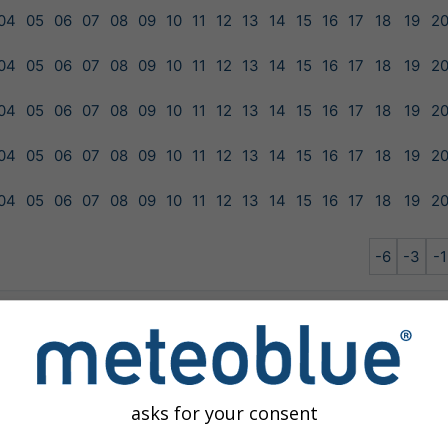
04
05
06
07
08
09
10
11
12
13
14
15
16
17
18
19
2
04
05
06
07
08
09
10
11
12
13
14
15
16
17
18
19
2
04
05
06
07
08
09
10
11
12
13
14
15
16
17
18
19
2
04
05
06
07
08
09
10
11
12
13
14
15
16
17
18
19
2
04
05
06
07
08
09
10
11
12
13
14
15
16
17
18
19
2
-6
-3
-1
GEM-15
NEMS-30
NEMS-8
NMM-18
asks for your consent
ilable for the selected location