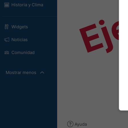
Ej
Historia y Clima
Widgets
Noticias
Comunidad
Mostrar menos
Ayuda