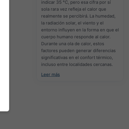
indicar 35 °C, pero esa cifra por sí
sola rara vez refleja el calor que
realmente se percibirá. La humedad,
la radiación solar, el viento y el
entorno influyen en la forma en que el
cuerpo humano responde al calor.
Durante una ola de calor, estos
factores pueden generar diferencias
significativas en el confort térmico,
incluso entre localidades cercanas.
Leer más