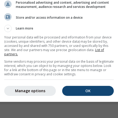
emplo
Personalised advertising and content, advertising and content
measurement, audience research and services development
Store and/or access information on a device
Learn more
Your personal data will be processed and information from your device
(cookies, unique identifiers, and other device data) may be stored by,
accessed by and shared with 750 partners, or used specifically by this
site. We and our partners may use precise geolocation data.
List of
partners.
Some vendors may process your personal data on the basis of legitimate
interest, which you can object to by managing your options below. Look
for a link at the bottom of this page or in the site menu to manage or
withdraw consent in privacy and cookie settings.
Manage options
OK