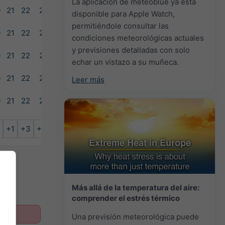
La aplicación de meteoblue ya está
0
21
22
23
disponible para Apple Watch,
permitiéndole consultar las
0
21
22
23
condiciones meteorológicas actuales
y previsiones detalladas con solo
0
21
22
23
echar un vistazo a su muñeca.
0
21
22
23
Leer más
0
21
22
23
+1
+3
+6
Más allá de la temperatura del aire:
comprender el estrés térmico
Una previsión meteorológica puede