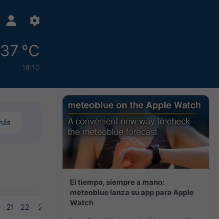
37 °C
18:10
más
El tiempo, siempre a mano:
meteoblue lanza su app para Apple
Watch
0
21
22
23