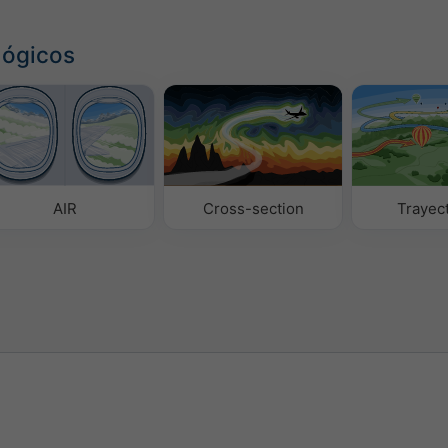
lógicos
AIR
Cross-section
Trayec