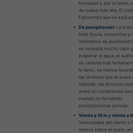
humedad y, por lo tanto, 
de nubes más alta. El sis
Fahrenheit aún no está s
De precipitación:
La preci
total (lluvia, convectiva y
milímetros de pluviómetr
se necesita mucho calor 
evaporar el agua, el sue
se calienta más lentament
lo tanto, es menos favora
las térmicas que el suelo 
Además, las térmicas co
antes en condiciones sec
cuando no ha habido
precipitaciones previas.
Viento a 10 m y viento a 
Velocidades del viento a 
metros sobre el suelo, en