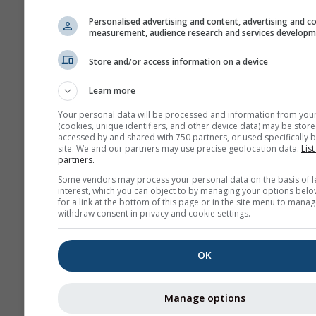
producen con frecuencia en
Bitterwasser (Namibia), uno d
Personalised advertising and content, advertising and c
measurement, audience research and services develop
mejores lugares para volar d
Tales condiciones nunca se p
Store and/or access information on a device
en la mayoría de los lugares, 
pueden encontrar patrones si
Learn more
alcanzando altitudes inferiore
Your personal data will be processed and information from you
buenos casi en todas partes.
(cookies, unique identifiers, and other device data) may be store
accessed by and shared with 750 partners, or used specifically b
site. We and our partners may use precise geolocation data.
List
Tasa de descenso térmi
partners.
mide en kelvin por cada 
Some vendors may process your personal data on the basis of l
interest, which you can object to by managing your options belo
diferencia de altura. El va
for a link at the bottom of this page or in the site menu to manag
exacto aparece impreso 
withdraw consent in privacy and cookie settings.
etiquetas blancas sobre la
de contorno. Las inversi
OK
(condiciones muy estable
valores positivos y se re
en colores de amarillo a ro
Manage options
límite entre verde y azul