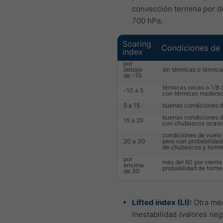
convección termina por d
700 hPa.
Soaring
Condiciones de 
index
por
debajo
sin térmicas o térmica
de -10
térmicas secas o 1/8
-10 a 5
con térmicas modera
5 a 15
buenas condiciones d
buenas condiciones d
15 a 20
con chubascos ocasi
condiciones de vuelo
20 a 30
pero con probabilidad
de chubascos y torm
por
más del 60 por ciento
encima
probabilidad de torme
de 30
Lifted index (LI):
Otra me
inestabilidad (valores neg