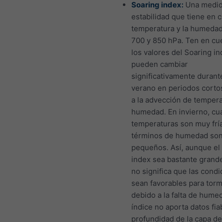
Soaring index:
Una medid
estabilidad que tiene en c
temperatura y la humedad
700 y 850 hPa. Ten en cu
los valores del Soaring i
pueden cambiar
significativamente durant
verano en periodos corto
a la advección de tempera
humedad. En invierno, cu
temperaturas son muy fría
términos de humedad so
pequeños. Así, aunque el
index sea bastante grande
no significa que las cond
sean favorables para tor
debido a la falta de humed
índice no aporta datos fiab
profundidad de la capa de