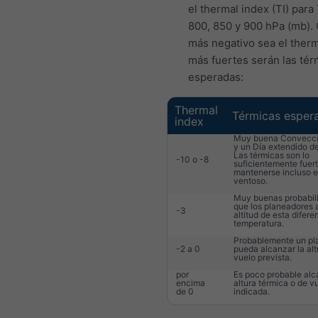
el thermal index (TI) para
800, 850 y 900 hPa (mb).
más negativo sea el therm
más fuertes serán las tér
esperadas:
Thermal
Térmicas esper
index
Muy buena Convecci
y un Día extendido de
Las térmicas son lo
-10 o -8
suficientemente fuer
mantenerse incluso e
ventoso.
Muy buenas probabil
que los planeadores 
-3
altitud de esta difere
temperatura.
Probablemente un pl
-2 a 0
pueda alcanzar la alt
vuelo prevista.
por
Es poco probable alc
encima
altura térmica o de v
de 0
indicada.