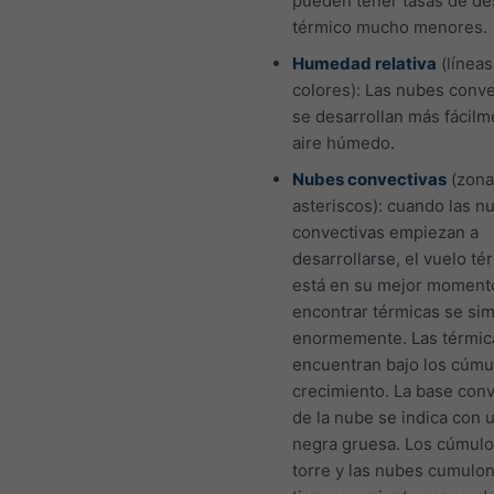
pueden tener tasas de d
térmico mucho menores.
Humedad relativa
(líneas
colores): Las nubes conve
se desarrollan más fácilm
aire húmedo.
Nubes convectivas
(zona
asteriscos): cuando las n
convectivas empiezan a
desarrollarse, el vuelo té
está en su mejor moment
encontrar térmicas se sim
enormemente. Las térmic
encuentran bajo los cúmu
crecimiento. La base conv
de la nube se indica con u
negra gruesa. Los cúmulo
torre y las nubes cumulo