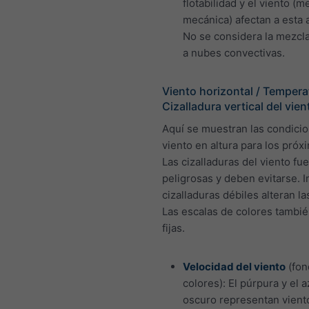
flotabilidad y el viento (m
mecánica) afectan a esta a
No se considera la mezcl
a nubes convectivas.
Viento horizontal / Tempera
Cizalladura vertical del vien
Aquí se muestran las condici
viento en altura para los próx
Las cizalladuras del viento fu
peligrosas y deben evitarse. I
cizalladuras débiles alteran l
Las escalas de colores tambié
fijas.
Velocidad del viento
(fon
colores): El púrpura y el a
oscuro representan vient