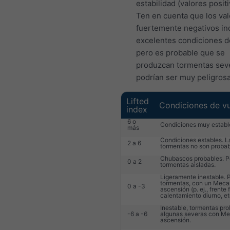
estabilidad (valores positi
Ten en cuenta que los va
fuertemente negativos in
excelentes condiciones d
pero es probable que se
produzcan tormentas sev
podrían ser muy peligrosa
Lifted
Condiciones de v
index
6 o
Condiciones muy establ
más
Condiciones estables. L
2 a 6
tormentas no son probab
Chubascos probables. P
0 a 2
tormentas aisladas.
Ligeramente inestable. 
tormentas, con un Meca
0 a -3
ascensión (p. ej., frente f
calentamiento diurno, etc
Inestable, tormentas pro
-6 a -6
algunas severas con M
ascensión.