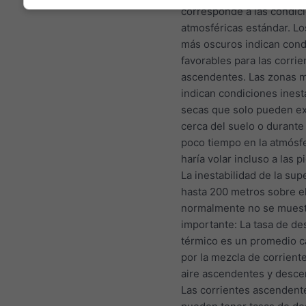
corresponde a las condic
atmosféricas estándar. Lo
más oscuros indican cond
favorables para las corrie
ascendentes. Las zonas 
indican condiciones inest
secas que solo pueden exi
cerca del suelo o durant
poco tiempo en la atmósfe
haría volar incluso a las p
La inestabilidad de la sup
hasta 200 metros sobre e
normalmente no se muest
importante: La tasa de d
térmico es un promedio 
por la mezcla de corrient
aire ascendentes y desce
Las corrientes ascendent