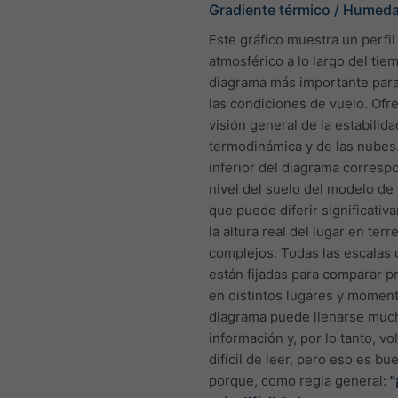
Gradiente térmico / Humed
Este gráfico muestra un perfil
atmosférico a lo largo del tie
diagrama más importante para
las condiciones de vuelo. Ofr
visión general de la estabilida
termodinámica y de las nubes.
inferior del diagrama corresp
nivel del suelo del modelo de 
que puede diferir significati
la altura real del lugar en ter
complejos. Todas las escalas 
están fijadas para comparar p
en distintos lugares y moment
diagrama puede llenarse muc
información y, por lo tanto, v
difícil de leer, pero eso es bu
porque, como regla general:
"