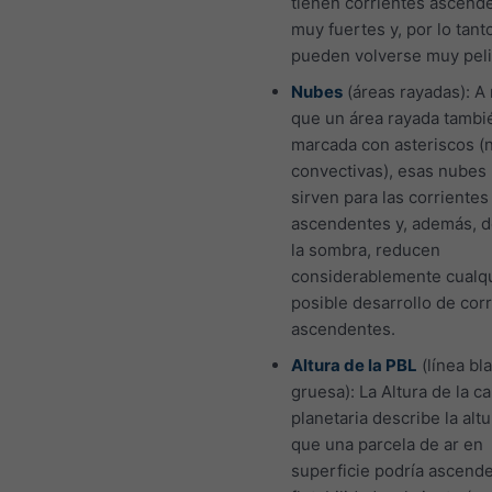
tienen corrientes ascend
muy fuertes y, por lo tant
pueden volverse muy peli
Nubes
(áreas rayadas): 
que un área rayada tambi
marcada con asteriscos (
convectivas), esas nubes
sirven para las corrientes
ascendentes y, además, d
la sombra, reducen
considerablemente cualq
posible desarrollo de cor
ascendentes.
Altura de la PBL
(línea bl
gruesa): La Altura de la ca
planetaria describe la alt
que una parcela de ar en
superficie podría ascende