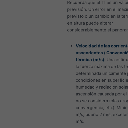
Recuerda que el TI es un valo
previsión. Un error en el máx
previsto o un cambio en la te
en altura puede alterar
considerablemente el panora
Velocidad de las corrien
ascendentes / Convecci
térmica (m/s):
Una estim
la fuerza máxima de las t
determinada únicamente p
condiciones en superficie 
humedad y radiación solar
ascensión causada por el
no se considera (olas orog
convergencia, etc.). Mínim
m/s, bueno 2 m/s, excele
m/s.