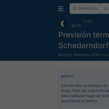
21:00
24 °C
Previsión tér
Schederndorf
Baviera
,
Alemania
,
474m s.n.
point+
Esto es sólo un ejemplo de 
Suiza. Para ver esta inform
para cualquier lugar de la ti
suscribirse en point+