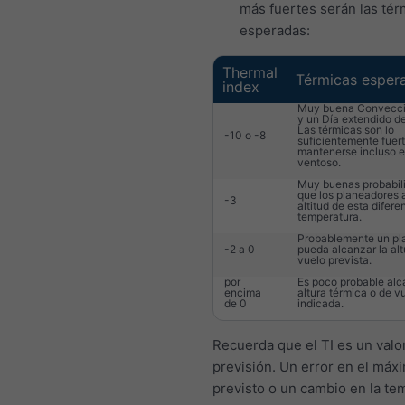
más fuertes serán las tér
esperadas:
Thermal
Térmicas esper
index
Muy buena Convecci
y un Día extendido de
Las térmicas son lo
-10 o -8
suficientemente fuer
mantenerse incluso e
ventoso.
Muy buenas probabil
que los planeadores 
-3
altitud de esta difere
temperatura.
Probablemente un pl
-2 a 0
pueda alcanzar la alt
vuelo prevista.
por
Es poco probable alc
encima
altura térmica o de v
de 0
indicada.
Recuerda que el TI es un valo
previsión. Un error en el máx
previsto o un cambio en la te