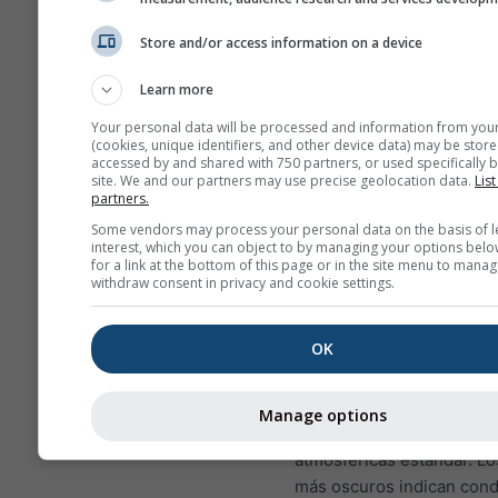
en la mayoría de los lugares, 
Store and/or access information on a device
pueden encontrar patrones si
alcanzando altitudes inferiore
Learn more
buenos casi en todas partes.
Your personal data will be processed and information from you
(cookies, unique identifiers, and other device data) may be store
accessed by and shared with 750 partners, or used specifically b
Tasa de descenso térmi
site. We and our partners may use precise geolocation data.
List
mide en kelvin por cada 
partners.
diferencia de altura. El va
Some vendors may process your personal data on the basis of l
exacto aparece impreso 
interest, which you can object to by managing your options belo
for a link at the bottom of this page or in the site menu to manag
etiquetas blancas sobre la
withdraw consent in privacy and cookie settings.
de contorno. Las inversi
(condiciones muy estable
OK
valores positivos y se re
en colores de amarillo a ro
límite entre verde y azul
Manage options
corresponde a las condic
atmosféricas estándar. Lo
más oscuros indican cond