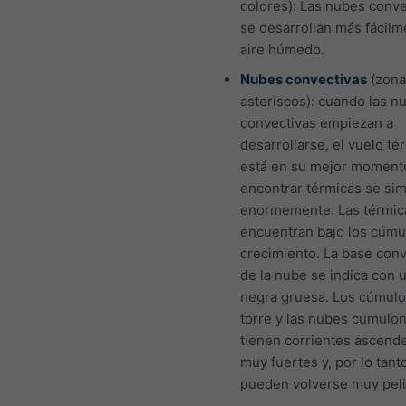
colores): Las nubes conve
se desarrollan más fácilm
aire húmedo.
Nubes convectivas
(zona
asteriscos): cuando las n
convectivas empiezan a
desarrollarse, el vuelo té
está en su mejor moment
encontrar térmicas se sim
enormemente. Las térmic
encuentran bajo los cúmu
crecimiento. La base conv
de la nube se indica con u
negra gruesa. Los cúmulo
torre y las nubes cumulo
tienen corrientes ascend
muy fuertes y, por lo tant
pueden volverse muy peli