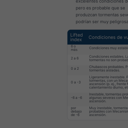
excelentes condiciones d
pero es probable que se
produzcan tormentas sev
podrían ser muy peligrosa
Lifted
Condiciones de v
index
6 o
Condiciones muy establ
más
Condiciones estables. L
2 a 6
tormentas no son probab
Chubascos probables. P
0 a 2
tormentas aisladas.
Ligeramente inestable. 
tormentas, con un Meca
0 a -3
ascensión (p. ej., frente f
calentamiento diurno, etc
Inestable, tormentas pro
-6 a -6
algunas severas con M
ascensión.
por
Muy inestable, tormenta
debajo
probables con Mecanis
de -6
ascensión.