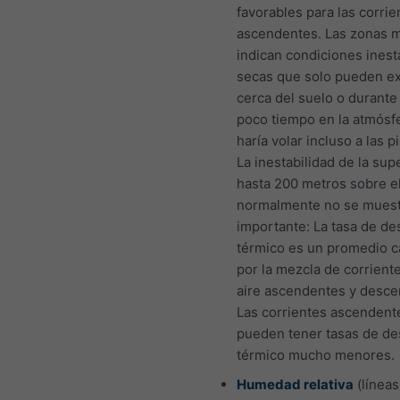
favorables para las corrie
ascendentes. Las zonas 
indican condiciones inest
secas que solo pueden exi
cerca del suelo o durant
poco tiempo en la atmósfe
haría volar incluso a las p
La inestabilidad de la sup
hasta 200 metros sobre e
normalmente no se muest
importante: La tasa de d
térmico es un promedio 
por la mezcla de corrient
aire ascendentes y desce
Las corrientes ascendent
pueden tener tasas de d
térmico mucho menores.
Humedad relativa
(líneas