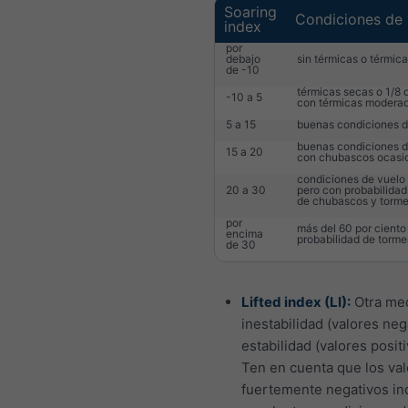
Soaring
Condiciones de 
index
por
debajo
sin térmicas o térmica
de -10
térmicas secas o 1/8
-10 a 5
con térmicas modera
5 a 15
buenas condiciones d
buenas condiciones d
15 a 20
con chubascos ocasi
condiciones de vuelo
20 a 30
pero con probabilidad
de chubascos y torm
por
más del 60 por ciento
encima
probabilidad de torme
de 30
Lifted index (LI):
Otra me
inestabilidad (valores neg
estabilidad (valores positi
Ten en cuenta que los va
fuertemente negativos in