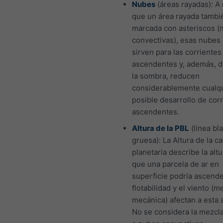
Nubes
(áreas rayadas): 
que un área rayada tambi
marcada con asteriscos (
convectivas), esas nubes
sirven para las corrientes
ascendentes y, además, d
la sombra, reducen
considerablemente cualq
posible desarrollo de cor
ascendentes.
Altura de la PBL
(línea bl
gruesa): La Altura de la ca
planetaria describe la alt
que una parcela de ar en
superficie podría ascende
flotabilidad y el viento (m
mecánica) afectan a esta a
No se considera la mezcl