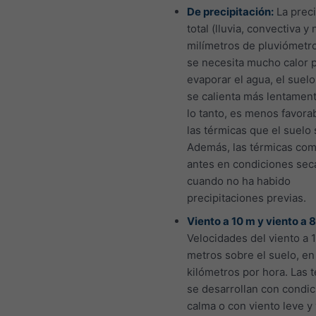
De precipitación:
La preci
total (lluvia, convectiva y
milímetros de pluviómetr
se necesita mucho calor 
evaporar el agua, el sue
se calienta más lentament
lo tanto, es menos favora
las térmicas que el suelo 
Además, las térmicas co
antes en condiciones sec
cuando no ha habido
precipitaciones previas.
Viento a 10 m y viento a 
Velocidades del viento a 
metros sobre el suelo, en
kilómetros por hora. Las 
se desarrollan con condi
calma o con viento leve y 