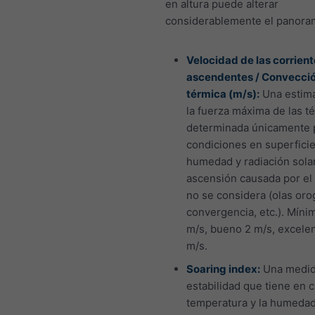
en altura puede alterar
considerablemente el panora
Velocidad de las corrien
ascendentes / Convecci
térmica (m/s):
Una estim
la fuerza máxima de las t
determinada únicamente p
condiciones en superficie 
humedad y radiación solar
ascensión causada por el
no se considera (olas orog
convergencia, etc.). Mínim
m/s, bueno 2 m/s, excele
m/s.
Soaring index:
Una medid
estabilidad que tiene en c
temperatura y la humedad