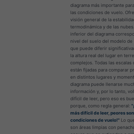
diagrama más importante para
las condiciones de vuelo. Ofr
visión general de la estabilida
termodinámica y de las nubes.
inferior del diagrama corresp
nivel del suelo del modelo de 
que puede diferir significati
la altura real del lugar en ter
complejos. Todas las escalas 
están fijadas para comparar p
en distintos lugares y moment
diagrama puede llenarse muc
información y, por lo tanto, v
difícil de leer, pero eso es bu
porque, como regla general:
"
más difícil de leer, peores son
condiciones de vuelo!"
Lo qu
son áreas limpias con penach