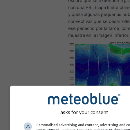
oscuro que se extienden a gra
con una PBL (capa límite planet
y quizá algunas pequeñas nu
convectivas que se desarroll
ese penacho por la tarde, co
muestra en la imagen inferior.
Este es un ejemplo de excele
condiciones de vuelo como la
producen con frecuencia en
asks for your consent
Bitterwasser (Namibia), uno d
mejores lugares para volar d
Personalised advertising and content, advertising and c
Tales condiciones nunca se p
measurement, audience research and services develop