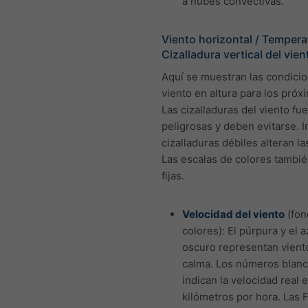
a nubes convectivas.
Viento horizontal / Tempera
Cizalladura vertical del vien
Aquí se muestran las condici
viento en altura para los próx
Las cizalladuras del viento fu
peligrosas y deben evitarse. I
cizalladuras débiles alteran l
Las escalas de colores tambié
fijas.
Velocidad del viento
(fon
colores): El púrpura y el a
oscuro representan vient
calma. Los números blan
indican la velocidad real 
kilómetros por hora. Las 