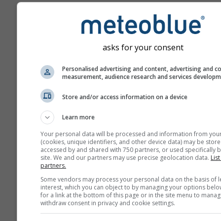
a la derecha).
asks for your consent
Rosa de los ventos
Personalised advertising and content, advertising and c
measurement, audience research and services develop
Store and/or access information on a device
Learn more
Your personal data will be processed and information from you
(cookies, unique identifiers, and other device data) may be store
accessed by and shared with 750 partners, or used specifically b
site. We and our partners may use precise geolocation data.
List
partners.
Some vendors may process your personal data on the basis of l
interest, which you can object to by managing your options belo
for a link at the bottom of this page or in the site menu to manag
withdraw consent in privacy and cookie settings.