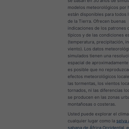
se basan en 30 años de simul
modelos meteorológicos por 
están disponibles para todos 
de la Tierra. Ofrecen buenas
indicaciones de los patrones 
típicos y de las condiciones 
(temperatura, precipitación, i
viento). Los datos meteorológ
simulados tienen una resoluc
espacial de aproximadamente
es posible que no reproduzca
efectos meteorológicos local
las tormentas, los vientos loca
tornados, ni las diferencias l
se producen en las zonas urb
montañosas o costeras.
Usted puede explorar el clima
cualquier lugar como la
selva
sabana de África Occidental
,
e