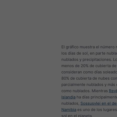
El gráfico muestra el número
los días de sol, en parte nubl
nublados y precipitaciones. L
menos de 20% de cubierta de
consideran como días soleado
80% de cubierta de nubes co
parcialmente nublados y más 
como nublados. Mientras
Reyk
Islandia
ha días principalment
nublados,
Sossusvlei en el de
Namibia
es uno de los lugare
sol en el planeta.