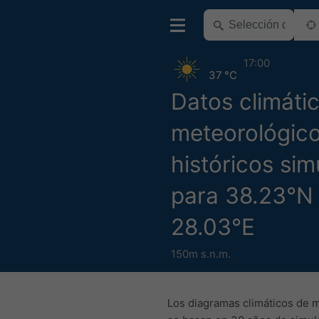
17:00
37 °C
Datos climáti
meteorológic
históricos si
para 38.23°N
28.03°E
150m s.n.m.
Los diagramas climáticos de 