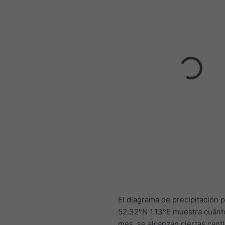
El diagrama de precipitación 
52.32°N 1.13°E muestra cuánto
mes, se alcanzan ciertas cant