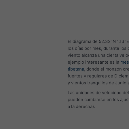
El diagrama de 52.32°N 1.13°
los días por mes, durante los 
viento alcanza una cierta velo
ejemplo interesante es la
mes
tibetana
, donde el monzón cre
fuertes y regulares de Diciemb
y vientos tranquilos de Junio 
Las unidades de velocidad del
pueden cambiarse en los ajust
a la derecha).