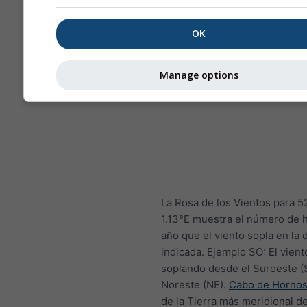
OK
Manage options
La Rosa de los Vientos para 
1.13°E muestra el número de h
año que el viento sopla en la 
indicada. Ejemplo SO: El vient
soplando desde el Suroeste (S
Noreste (NE).
Cabo de Horno
de la Tierra más meridional d