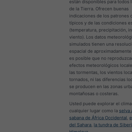
están disponibles para todos 
de la Tierra. Ofrecen buenas
indicaciones de los patrones 
típicos y de las condiciones 
(temperatura, precipitación, i
viento). Los datos meteorológ
simulados tienen una resoluc
espacial de aproximadamente
es posible que no reproduzca
efectos meteorológicos local
las tormentas, los vientos loca
tornados, ni las diferencias l
se producen en las zonas urb
montañosas o costeras.
Usted puede explorar el clima
cualquier lugar como la
selva
sabana de África Occidental
,
e
del Sahara
,
la tundra de Siber
Himalaya
.