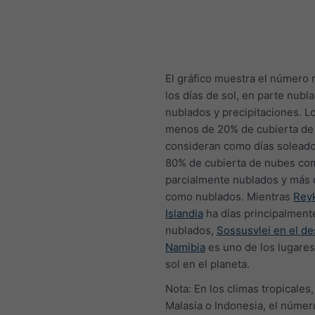
El gráfico muestra el número
los días de sol, en parte nubl
nublados y precipitaciones. L
menos de 20% de cubierta de
consideran como días soleado
80% de cubierta de nubes co
parcialmente nublados y más 
como nublados. Mientras
Reyk
Islandia
ha días principalment
nublados,
Sossusvlei en el de
Namibia
es uno de los lugare
sol en el planeta.
Nota: En los climas tropicales
Malasia o Indonesia, el númer