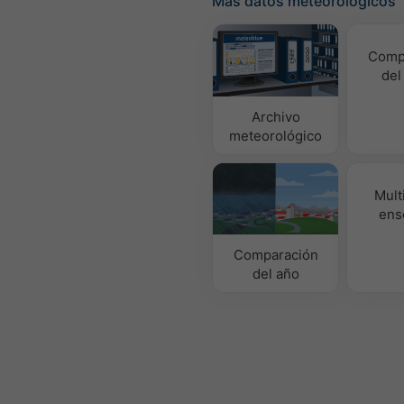
Más datos meteorológicos
Comp
del
Archivo
meteorológico
Mult
ens
Comparación
del año