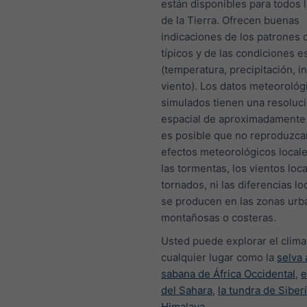
están disponibles para todos 
de la Tierra. Ofrecen buenas
indicaciones de los patrones 
típicos y de las condiciones 
(temperatura, precipitación, i
viento). Los datos meteorológ
simulados tienen una resoluc
espacial de aproximadamente
es posible que no reproduzca
efectos meteorológicos local
las tormentas, los vientos loca
tornados, ni las diferencias l
se producen en las zonas urb
montañosas o costeras.
Usted puede explorar el clima
cualquier lugar como la
selva
sabana de África Occidental
,
e
del Sahara
,
la tundra de Siber
Himalaya
.