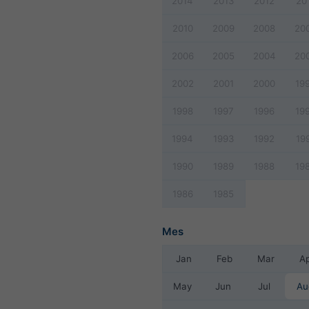
2014
2013
2012
20
2010
2009
2008
20
2006
2005
2004
20
2002
2001
2000
19
1998
1997
1996
19
1994
1993
1992
19
1990
1989
1988
19
1986
1985
Mes
Jan
Feb
Mar
A
May
Jun
Jul
Au