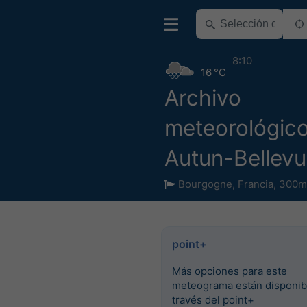
8:10
16 °C
Archivo
meteorológic
Autun-Bellev
Bourgogne
,
Francia
,
300m 
point+
Más opciones para este
meteograma están disponib
través del point+