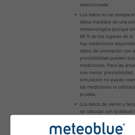
seleccionada.
Los datos no se comparan
datos medidos de una est
meteorológica (porque en
99 % de los lugares de la 
hay mediciones disponibl
datos de simulación con a
previsibilidad pueden sust
mediciones. Para las área
con menor previsibilidad, 
simulación no puede ree
las mediciones ni utiliza
prueba.
Los datos de viento y tem
se calculan con la altitud
la celda de cuadrícula. Por
tanto, las temperaturas de
montañas y las costas pu