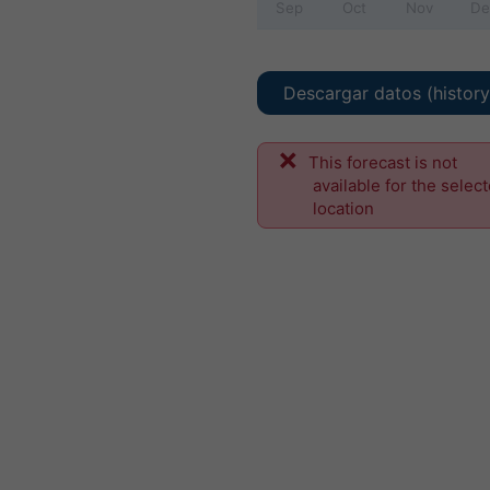
Sep
Oct
Nov
De
Descargar datos (histor
This forecast is not
available for the selec
location