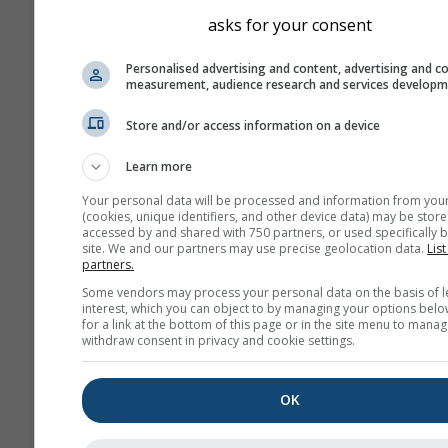
diferir ligeramente de los
asks for your consent
del lugar exacto que haya
seleccionado. Puedes enc
Personalised advertising and content, advertising and c
measurement, audience research and services develop
altitud de la celda de cuad
junto a las coordenadas.
Store and/or access information on a device
El diagrama de los "15 día
Learn more
muestra los datos por hor
Durante un mes hay agre
Your personal data will be processed and information from you
(cookies, unique identifiers, and other device data) may be store
diarias de valores mínimo
accessed by and shared with 750 partners, or used specifically b
máximos y medios. Para 
site. We and our partners may use precise geolocation data.
List
partners.
6 meses hay agregacione
mensuales.
Some vendors may process your personal data on the basis of l
interest, which you can object to by managing your options belo
También ofrecemos datos
for a link at the bottom of this page or in the site menu to manag
withdraw consent in privacy and cookie settings.
para la venta. Contáctano
obtener más información
(
support@meteoblue.co
OK
Los datos meteorológicos hist