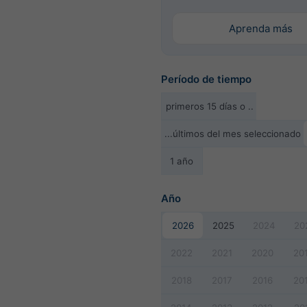
Aprenda más
Período de tiempo
primeros 15 días o ..
...últimos del mes seleccionado
1 año
Año
2026
2025
2024
20
2022
2021
2020
20
2018
2017
2016
20