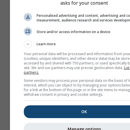
asks for your consent
diferir ligeramente de los
del lugar exacto que haya
Personalised advertising and content, advertising and c
seleccionado. Puedes enc
measurement, audience research and services develop
altitud de la celda de cuad
Store and/or access information on a device
junto a las coordenadas.
El diagrama de los "15 día
Learn more
muestra los datos por hor
Your personal data will be processed and information from you
Durante un mes hay agre
(cookies, unique identifiers, and other device data) may be store
accessed by and shared with 750 partners, or used specifically b
diarias de valores mínimo
site. We and our partners may use precise geolocation data.
List
máximos y medios. Para 
partners.
6 meses hay agregacione
Some vendors may process your personal data on the basis of l
mensuales.
interest, which you can object to by managing your options belo
for a link at the bottom of this page or in the site menu to manag
También ofrecemos datos
withdraw consent in privacy and cookie settings.
para la venta. Contáctano
obtener más información
OK
(
support@meteoblue.co
Los datos meteorológicos hist
Manage options