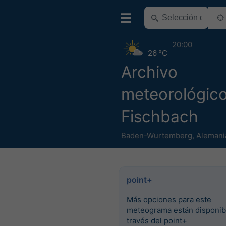
20:00
26 °C
Archivo
meteorológic
Fischbach
Baden-Wurtemberg
,
Alemani
point+
Más opciones para este
meteograma están disponib
través del point+