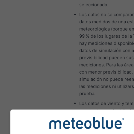
seleccionada.
Los datos no se comparan
datos medidos de una est
meteorológica (porque en
99 % de los lugares de la 
hay mediciones disponibl
datos de simulación con a
previsibilidad pueden sust
mediciones. Para las área
con menor previsibilidad, 
simulación no puede ree
las mediciones ni utiliza
prueba.
Los datos de viento y tem
se calculan con la altitud
la celda de cuadrícula. Por
tanto, las temperaturas de
montañas y las costas pu