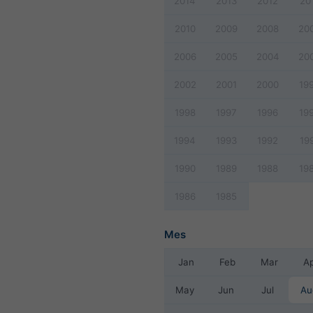
2014
2013
2012
20
2010
2009
2008
20
2006
2005
2004
20
2002
2001
2000
19
1998
1997
1996
19
1994
1993
1992
19
1990
1989
1988
19
1986
1985
Mes
Jan
Feb
Mar
A
May
Jun
Jul
Au