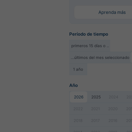
Aprenda más
Período de tiempo
primeros 15 días o ..
...últimos del mes seleccionado
1 año
Año
2026
2025
2024
20
2022
2021
2020
20
2018
2017
2016
20