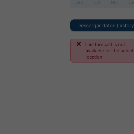
Sep
Oct
Nov
De
Descargar datos (histor
This forecast is not
available for the selec
location