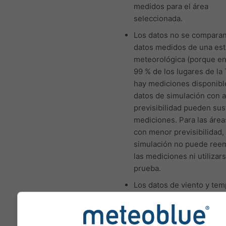
medidos para el área
seleccionada.
Los datos no se comparan
datos medidos de una est
meteorológica (porque en
99 % de los lugares de la 
hay mediciones disponibl
datos de simulación con a
previsibilidad pueden sust
mediciones. Para las área
con menor previsibilidad, 
simulación no puede ree
las mediciones ni utiliza
prueba.
Los datos de viento y tem
se calculan con la altitud
la celda de cuadrícula. Por
tanto, las temperaturas de