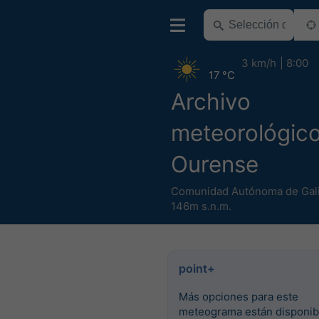
3 km/h
8:00
17 °C
Archivo
meteorológic
Ourense
Comunidad Autónoma de Gali
146m s.n.m.
point+
Más opciones para este
meteograma están disponib