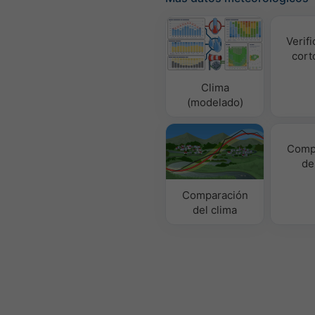
Verifi
cort
Clima
(modelado)
Comp
de
Comparación
del clima