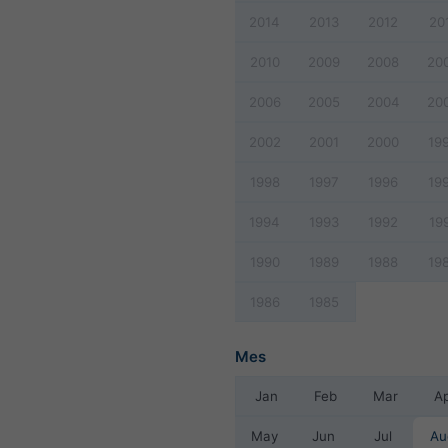
2014
2013
2012
20
2010
2009
2008
20
2006
2005
2004
20
2002
2001
2000
19
1998
1997
1996
19
1994
1993
1992
19
1990
1989
1988
19
1986
1985
Mes
Jan
Feb
Mar
A
May
Jun
Jul
Au