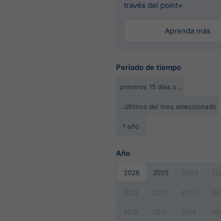
través del point+
Aprenda más
Período de tiempo
primeros 15 días o ..
...últimos del mes seleccionado
1 año
Año
2026
2025
2024
20
2022
2021
2020
20
2018
2017
2016
20