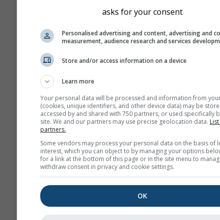
montañas y las costas pu
asks for your consent
diferir ligeramente de los
del lugar exacto que haya
Personalised advertising and content, advertising and c
measurement, audience research and services develop
seleccionado. Puedes enc
altitud de la celda de cuad
Store and/or access information on a device
junto a las coordenadas.
Learn more
El diagrama de los "15 día
muestra los datos por hor
Your personal data will be processed and information from you
Durante un mes hay agre
(cookies, unique identifiers, and other device data) may be store
accessed by and shared with 750 partners, or used specifically b
diarias de valores mínimo
site. We and our partners may use precise geolocation data.
List
máximos y medios. Para 
partners.
6 meses hay agregacione
Some vendors may process your personal data on the basis of l
interest, which you can object to by managing your options belo
mensuales.
for a link at the bottom of this page or in the site menu to manag
withdraw consent in privacy and cookie settings.
También ofrecemos datos
para la venta. Contáctano
obtener más información
OK
(
support@meteoblue.co