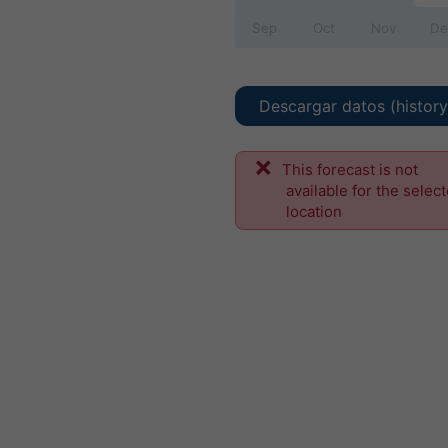
Sep
Oct
Nov
De
Descargar datos (histor
This forecast is not
available for the selec
location