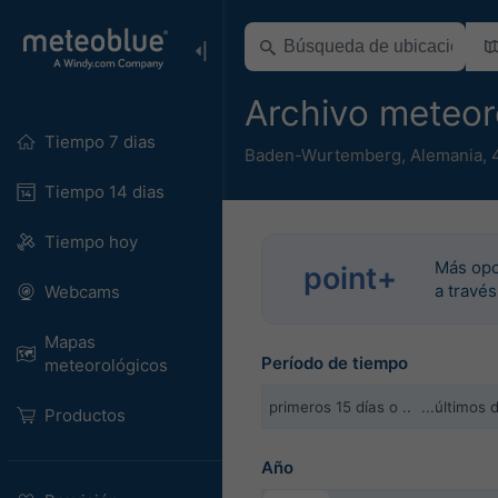
Archivo meteo
Tiempo 7 dias
Baden-Wurtemberg
,
Alemania
,
Tiempo 14 dias
Tiempo hoy
Más opc
point+
a través
Webcams
Mapas
Período de tiempo
meteorológicos
primeros 15 días o ..
...últimos
Productos
Año