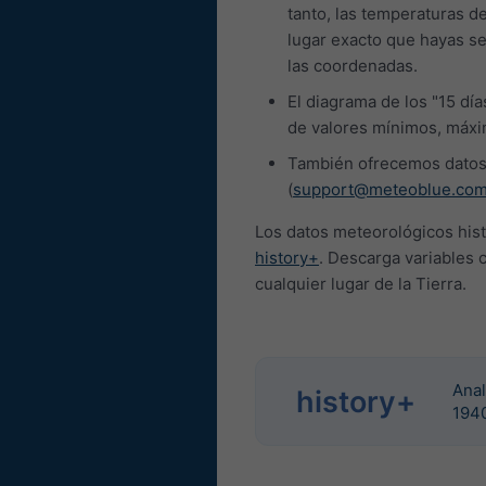
tanto, las temperaturas d
lugar exacto que hayas se
las coordenadas.
El diagrama de los "15 dí
de valores mínimos, máx
También ofrecemos datos 
(
support@meteoblue.co
Los datos meteorológicos his
history+
. Descarga variables 
cualquier lugar de la Tierra.
Anal
history+
194