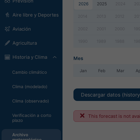
Previsión
2026
2025
2024
20
Aire libre y Deportes
2014
2013
2012
20
Aviación
2002
2001
2000
19
1990
1989
1988
19
Agricultura
Historia y Clima
Mes
Jan
Feb
Mar
A
Cambio climático
Clima (modelado)
Descargar datos (histor
Clima (observado)
Verificación a corto
This forecast is not ava
plazo
Archivo
meteorológico