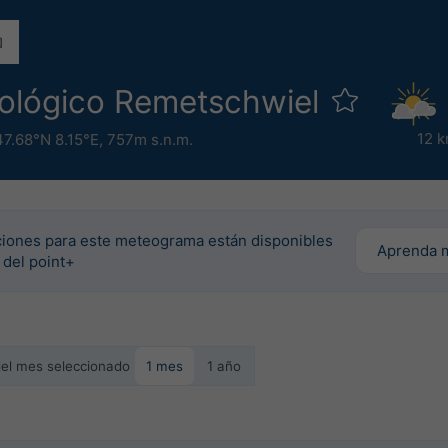
rológico Remetschwiel
12 k
47.68°N 8.15°E,
757m s.n.m.
iones para este meteograma están disponibles
Aprenda 
 del point+
 del mes seleccionado
1 mes
1 año