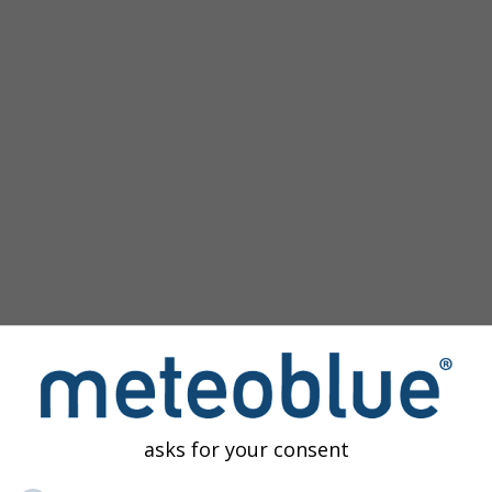
agen
asks for your consent
orico
proporciona acceso a simulaciones climáticas para cualqui