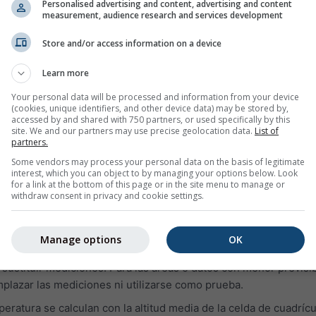
ormación sobre el tiempo de ayer o la historia meteorológica d
Personalised advertising and content, advertising and content
measurement, audience research and services development
el archivo meteorológico se dividen en tres gráficos:
a humedad relativa en intervalos de una hora
Store and/or access information on a device
 claro (fondo amarillo). Cuanto más oscuro es el fondo gris, es
Learn more
es
Your personal data will be processed and information from your device
 viento (en grados desde 0° = Norte, 90° = Este, 180° = Sur y 2
(cookies, unique identifiers, and other device data) may be stored by,
accessed by and shared with 750 partners, or used specifically by this
del archivo histórico, los puntos morados representan la direc
site. We and our partners may use precise geolocation data.
List of
n el eje derecho.
partners.
Some vendors may process your personal data on the basis of legitimate
uiente:
interest, which you can object to by managing your options below. Look
for a link at the bottom of this page or in the site menu to manage or
presenta datos de simulación y no datos medidos para el área
withdraw consent in privacy and cookie settings.
 con los datos medidos de una estación meteorológica (porqu
Manage options
OK
e la Tierra no hay mediciones disponibles). Los datos de simula
 sustituir mediciones. Para las áreas o datos con menor previsibi
plazar las mediciones ni utilizarse como prueba.
eratura se calculan con la altitud media de la celda de cuadrícu