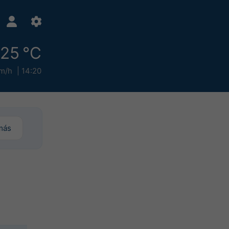
25 °C
m/h
14:20
más