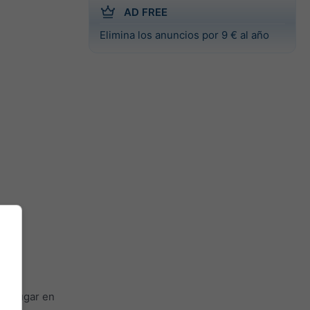
AD FREE
Elimina los anuncios por 9 € al año
er lugar en