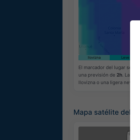
llovizna
Leve
El marcador del lugar se c
una previsión de
2h
. Las c
llovizna o una ligera nevada
Mapa satélite del t