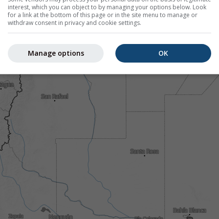
interest, which you can object to by managing your options below. Look
for a link at the bottom of this page or in the site menu to manage or
withdraw consent in privacy and cookie settings.
Manage options
OK