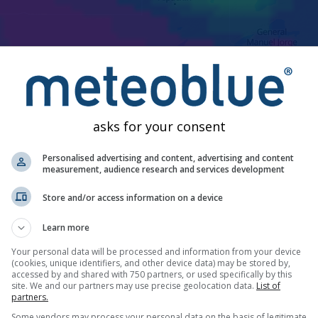
00:45
01:00
01:15
01:30
01:45
02:00
02:15
02:
asks for your consent
Moderado
Fuerte
Muy fuerte
Granizo
oloca en Macachín. Esta animación muestra el
radar de precipita
Personalised advertising and content, advertising and content
ruces naranjas indican rayos. Datos proporcionados por
measurement, audience research and services development
nowcast
 pueden ser invisibles para el radar.
La intensidad de la precip
Store and/or access information on a device
Learn more
iempo, Argentina
Your personal data will be processed and information from your device
(cookies, unique identifiers, and other device data) may be stored by,
accessed by and shared with 750 partners, or used specifically by this
site. We and our partners may use precise geolocation data.
List of
partners.
Some vendors may process your personal data on the basis of legitimate