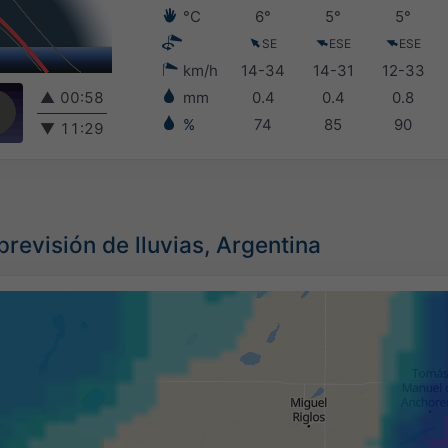
°C
6°
5°
5°
SE
ESE
ESE
km/h
14-34
14-31
12-33
▲
00:58
mm
0.4
0.4
0.8
%
74
85
90
▼
11:29
previsión de lluvias, Argentina