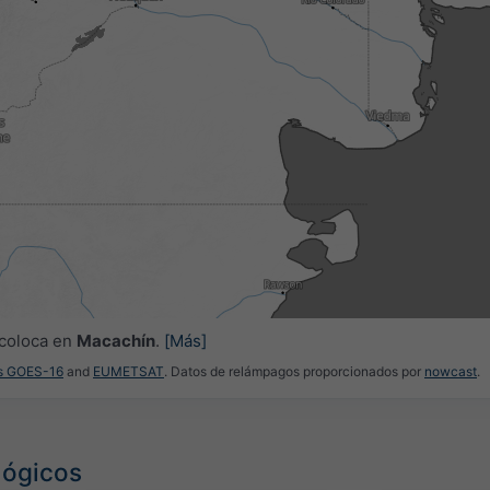
5
23:30
23:45
00:00
00:15
00:30
00:45
01:00
 coloca en
Macachín
.
[Más]
es GOES-16
and
EUMETSAT
. Datos de relámpagos proporcionados por
nowcast
.
lógicos