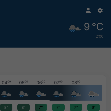
9 °C
2:00
04
00
05
00
06
00
07
00
08
00
8°
8°
7°
7°
7°
6°