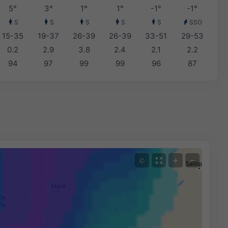
5°
3°
1°
1°
-1°
-1°
S
S
S
S
S
SSO
15-35
19-37
26-39
26-39
33-51
29-53
0.2
2.9
3.8
2.4
2.1
2.2
94
97
99
99
96
87
+
−
©