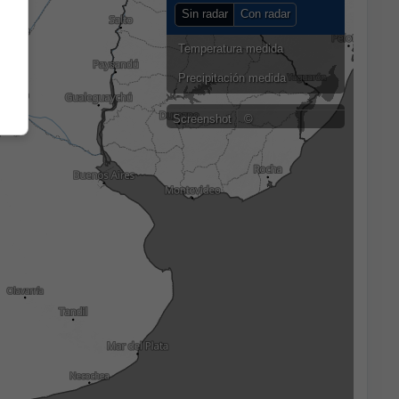
Sin radar
Con radar
Temperatura medida
Precipitación medida
Screenshot
©