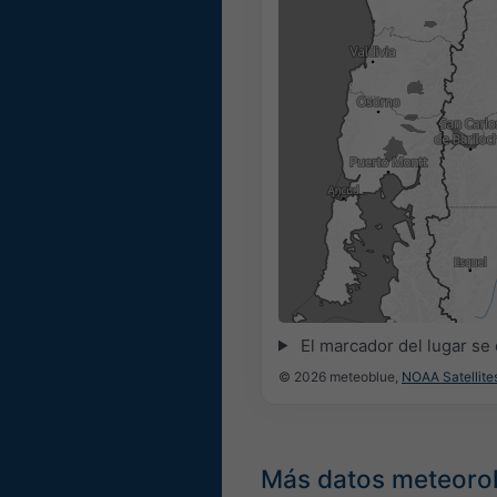
22:15
22:30
22:45
23:00
23:1
El marcador del lugar se
© 2026 meteoblue,
NOAA Satellit
Más datos meteoro