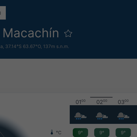
 Macachín
na
,
37.14°S 63.67°O,
137m s.n.m.
01
00
02
00
03
00
°C
9°
9°
9°