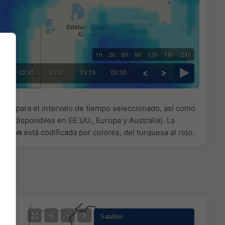
1h
3h
6h
9h
12h
18h
24h
30
02:45
03:00
03:15
03:30
ción
para el intervalo de tiempo seleccionado, así como
.de
(disponibles en EE.UU., Europa y Australia). La
itación
está codificada por colores, del turquesa al rojo.
+
−
Satélite