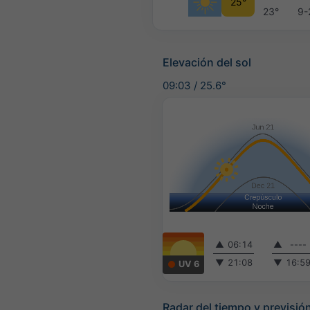
25°
23°
9-
Elevación del sol
09:03
/
25.6°
▲
06:14
▲
----
▼
21:08
▼
16:5
UV 6
Radar del tiempo y previsión