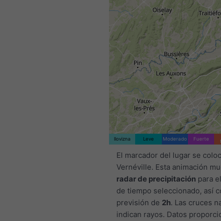
llovizna
Leve
Moderado
Fuerte
El marcador del lugar se colo
Vernéville. Esta animación mu
radar de precipitación
para el
de tiempo seleccionado, así 
previsión de
2h
. Las cruces n
indican rayos. Datos proporc