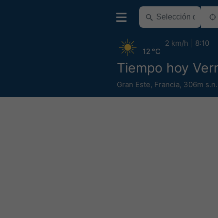
2 km/h
8:10
12 °C
Tiempo hoy Vern
Gran Este
,
Francia
,
306m s.n