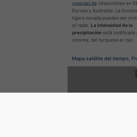
nowcast.de
(disponibles en E
Europa y Australia). La llovizn
ligera nevada pueden ser invi
el radar.
La intensidad de la
precipitación
está codificada
colores, del turquesa al rojo.
Mapa satélite del tiempo, Fr