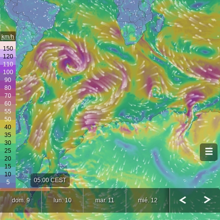
km/h
05:00 CEST
dom. 9
lun. 10
mar. 11
mié. 12