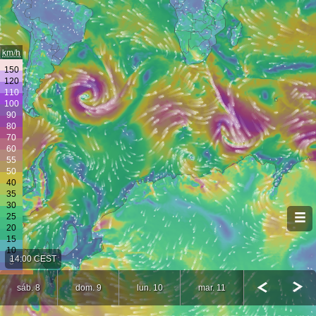
km/h
14:00 CEST
sáb. 8
dom. 9
lun. 10
mar. 11