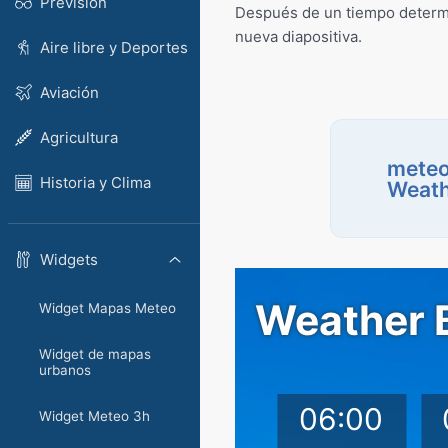
Previsión
Después de un tiempo determi
nueva diapositiva.
Aire libre y Deportes
Aviación
Agricultura
meteo
Historia y Clima
Weath
Widgets
Widget Mapas Meteo
Widget de mapas
urbanos
Widget Meteo 3h