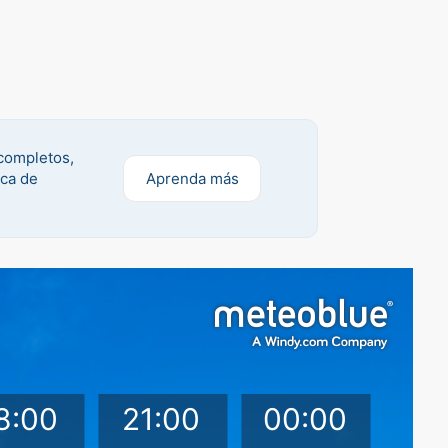
 completos,
ica de
Aprenda más