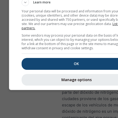
Learn more
que puede dañar los eco
sensibles.
Your personal data will be processed and information from you
(cookies, unique identifiers, and other device data) may be store
Niños, ancianos y aquello
accessed by and shared with 750 partners, or used specifically b
site. We and our partners may use precise geolocation data.
List
sufren de asma son
partners.
particularmente sensibles
Some vendors may process your personal data on the basis of l
efectos del SO₂.
interest, which you can object to by managing your options belo
for a link at the bottom of this page or in the site menu to manag
Dióxido de nitrógeno (NO₂)
es
withdraw consent in privacy and cookie settings.
color marrón rojizo que tiene
característico olor penetrante
OK
es un contaminante del aire i
La principal fuente de dióxido
Manage options
nitrógeno es la quema de com
fósiles: carbón, petróleo y ga
parte del dióxido de nitrógeno
ciudades proviene de los gas
escape de los vehículos de mo
dióxido de nitrógeno es un i
contaminante del aire porque