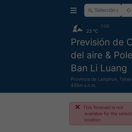
1:00
23 °C
Previsión de 
del aire & Pol
Ban Li Luang
Provincia de Lamphun
,
Tailan
455m s.n.m.
This forecast is not
available for the selec
location