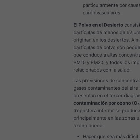
particularmente por caus
cardiovasculares.
El Polvo en el Desierto
consis
partículas de menos de 62 μm
originan en los desiertos. A 
partículas de polvo son peque
que conduce a altas concentr
PM10 y PM2.5 y todos los imp
relacionados con la salud.
Las previsiones de concentra
gases contaminantes del aire
presentan en el tercer diagra
contaminación por ozono (O₃
troposfera inferior se produc
principalmente en las zonas u
ozono puede:
Hacer que sea más difícil 