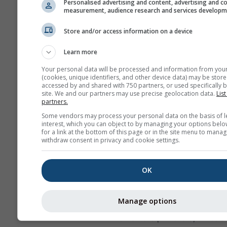
a la formación de ozono, que
Personalised advertising and content, advertising and c
measurement, audience research and services develop
tener un impacto significativo
humana.
Store and/or access information on a device
NO₂ inflama el revestimie
Learn more
los pulmones y puede red
inmunidad a las infeccion
Your personal data will be processed and information from you
(cookies, unique identifiers, and other device data) may be store
pulmonares
accessed by and shared with 750 partners, or used specifically b
site. We and our partners may use precise geolocation data.
List
NO₂ causa problemas co
partners.
sibilancias, tos, resfriados
Some vendors may process your personal data on the basis of l
bronquitis
interest, which you can object to by managing your options belo
for a link at the bottom of this page or in the site menu to manag
Para Europa, el meteograma 
withdraw consent in privacy and cookie settings.
contaminación del aire tiene 
diagrama, que muestra la prev
OK
polen para Grafenschlag.
Polen de abedul
es uno de lo
Manage options
alergenos más comunes en el 
durante la primavera, o más a