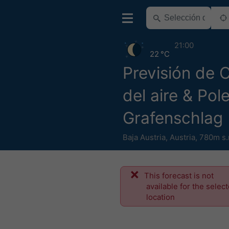
21:00
22 °C
Previsión de 
del aire & Pol
Grafenschlag
Baja Austria
,
Austria
,
780m s.
This forecast is not
available for the selec
location