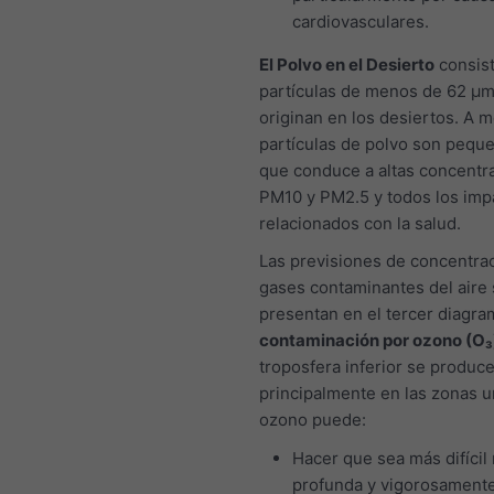
cardiovasculares.
El Polvo en el Desierto
consis
partículas de menos de 62 μm
originan en los desiertos. A 
partículas de polvo son peque
que conduce a altas concentr
PM10 y PM2.5 y todos los imp
relacionados con la salud.
Las previsiones de concentra
gases contaminantes del aire
presentan en el tercer diagra
contaminación por ozono (O₃
troposfera inferior se produc
principalmente en las zonas u
ozono puede:
Hacer que sea más difícil 
profunda y vigorosament