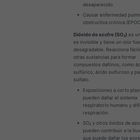
desaparecido
Causar enfermedad pulm
obstructiva crónica (EPOC
Dióxido de azufre (SO₂)
es un
es invisible y tiene un olor fue
desagradable. Reacciona fáci
otras sustancias para formar
compuestos dañinos, como ác
sulfúrico, ácido sulfuroso y pa
sulfato.
Exposiciones a corto plaz
pueden dañar el sistema
respiratorio humano y difi
respiración.
SO₂ y otros óxidos de azu
pueden contribuir a la lluv
que puede dañar los eco