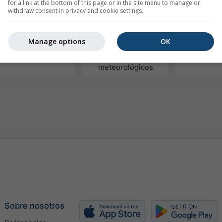
for a link at the bottom of this page or in the site menu to manage or
withdraw consent in privacy and cookie settings.
Manage options
OK
Térmicas
Mapas
Mapa de
meteorológicos
Sobre nosotros