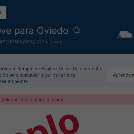
ieve para Oviedo
43.36°N 5.84°O,
237m s.n.m.
sólo un ejemplo de Basilea, Suiza. Para ver esta
ión para cualquier lugar de la tierra,
Aprenda 
irse en point+
ilable for the selected location