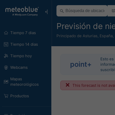
Previsión de n
Tiempo 7 dias
Principado de Asturias
,
España
,
Tiempo 14 dias
Tiempo hoy
Esto es 
point+
informac
Webcams
suscrib
Mapas
meteorológicos
This forecast is not ava
Productos