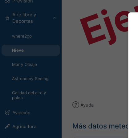
Ej
Previsión
Aire libre y
Deportes
where2go
Nieve
Mar y Oleaje
Astronomy Seeing
Calidad del aire y
polen
Ayuda
Aviación
Más datos meteoro
Agricultura