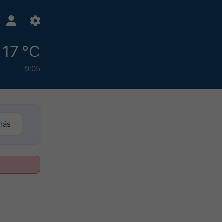
17 °C
9:05
más