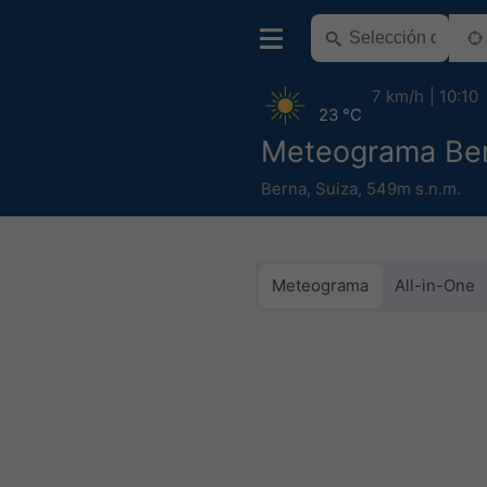
7 km/h
10:10
23 °C
Meteograma Be
Berna
,
Suiza
,
549m s.n.m.
Meteograma
All-in-One