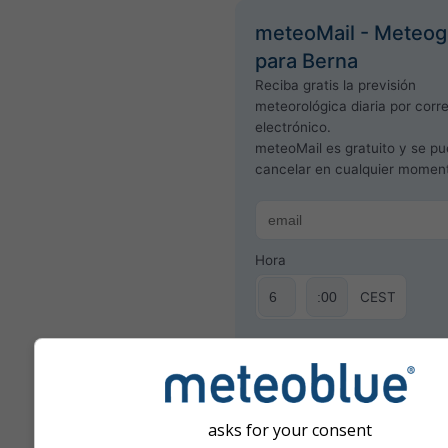
meteoMail - Meteo
para Berna
Reciba gratis la previsión
meteorológica diaria por corr
electrónico.
meteoMail es gratuito y se p
cancelar en cualquier momen
Hora
CEST
Suscríbete al boletín de n
asks for your consent