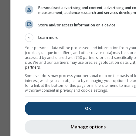
Personalised advertising and content, advertising and c
measurement, audience research and services develop
Store and/or access information on a device
Learn more
No compartimos su dirección de c
Your personal data will be processed and information from you
electrónico con terceros, cómo in
(cookies, unique identifiers, and other device data) may be store
nuestra
política de privacidad
. Med
accessed by and shared with 750 partners, or used specifically b
uso de los servicios de meteoblue,
site. We and our partners may use precise geolocation data.
List
partners.
está de acuerdo con nuestros
térm
condiciones
. Su dirección de emai
Some vendors may process your personal data on the basis of l
se podrá utilizar con otros servicio
interest, which you can object to by managing your options belo
meteoblue.
for a link at the bottom of this page or in the site menu to manag
withdraw consent in privacy and cookie settings.
OK
Más datos meteorológicos
Manage options
Calidad
y 