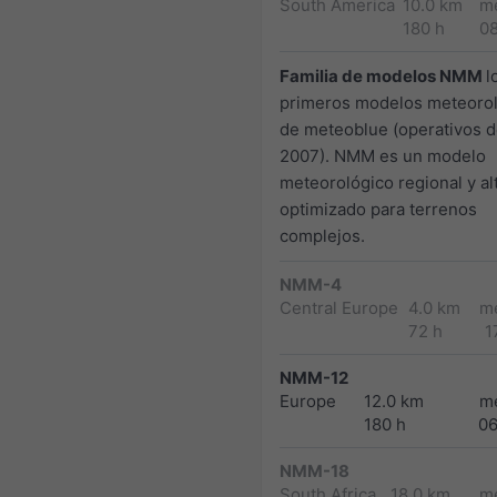
South America
10.0 km
m
180 h
0
Familia de modelos NMM
l
primeros modelos meteoro
de meteoblue (operativos 
2007). NMM es un modelo
meteorológico regional y a
optimizado para terrenos
complejos.
NMM-4
Central Europe
4.0 km
m
72 h
1
NMM-12
Europe
12.0 km
m
180 h
0
NMM-18
South Africa
18.0 km
m