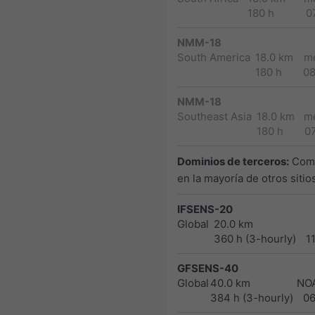
180 h
0
NMM-18
South America
18.0 km
m
180 h
0
NMM-18
Southeast Asia
18.0 km
m
180 h
0
Dominios de terceros:
Como
en la mayoría de otros siti
IFSENS-20
Global
20.0 km
360 h (3-hourly)
1
GFSENS-40
Global
40.0 km
NO
384 h (3-hourly)
0