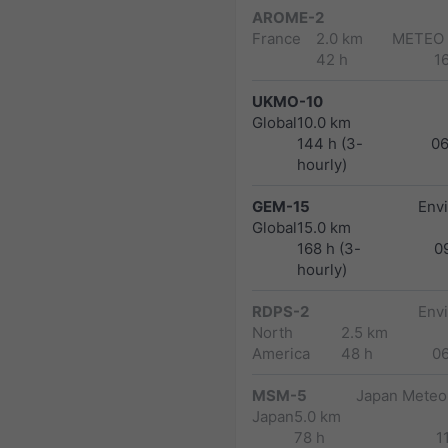
AROME-2
France
2.0 km
METEO
42 h
1
UKMO-10
Global
10.0 km
144 h (3-
0
hourly)
GEM-15
Env
Global
15.0 km
168 h (3-
0
hourly)
RDPS-2
Env
North
2.5 km
America
48 h
0
MSM-5
Japan Meteor
Japan
5.0 km
78 h
1