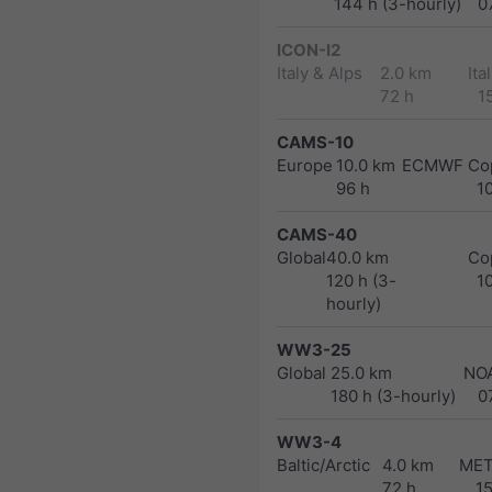
144 h (3-hourly)
0
ICON-I2
Italy & Alps
2.0 km
Ita
72 h
1
CAMS-10
Europe
10.0 km
ECMWF Cop
96 h
1
CAMS-40
Global
40.0 km
Co
120 h (3-
1
hourly)
WW3-25
Global
25.0 km
NO
180 h (3-hourly)
0
WW3-4
Baltic/Arctic
4.0 km
MET
72 h
1