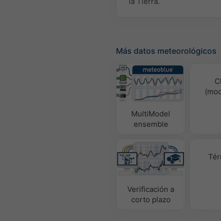
la Tierra.
Más datos meteorológicos
C
(mod
MultiModel
ensemble
Tér
Verificación a
corto plazo