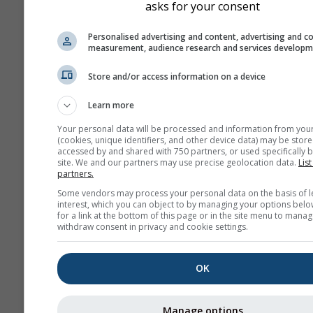
asks for your consent
ICOND-2
D
Germany
2.0 km
Wett
Personalised advertising and content, advertising and c
measurement, audience research and services develop
and Alps
48 h
1
Store and/or access information on a device
HARMN-5
Central Europe
5.0 km
Learn more
60 h
1
Your personal data will be processed and information from you
GFS-40
(cookies, unique identifiers, and other device data) may be store
accessed by and shared with 750 partners, or used specifically b
Global
40.0 km
NO
site. We and our partners may use precise geolocation data.
List
180 h (3-hourly)
1
partners.
Some vendors may process your personal data on the basis of l
NAM-12
interest, which you can object to by managing your options belo
North
12.0 km
for a link at the bottom of this page or in the site menu to manag
withdraw consent in privacy and cookie settings.
America
84 h (3-
1
hourly)
OK
NAM-5
North America
5.0 km
NO
48 h
1
Manage options