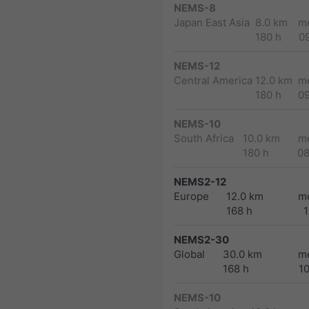
NEMS-8
Japan East Asia
8.0 km
m
180 h
0
NEMS-12
Central America
12.0 km
m
180 h
0
NEMS-10
South Africa
10.0 km
m
180 h
0
NEMS2-12
Europe
12.0 km
m
168 h
1
NEMS2-30
Global
30.0 km
m
168 h
1
NEMS-10