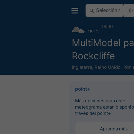
18:00
18 °C
MultiModel pa
Rockcliffe
Inglaterra
,
Reino Unido
,
19m 
point+
Más opciones para este
meteograma están disponib
través del point+
Aprenda más