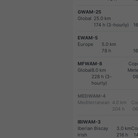
GWAM-25
Global
25.0 km
174 h (3-hourly)
1
EWAM-5
Europe
5.0 km
78 h
1
MFWAM-8
Cope
Global
8.0 km
Met
228 h (3-
0
hourly)
MEDWAM-4
Mediterranean
4.0 km
Co
204 h
06
IBIWAM-3
Iberian Biscay
3.0 km
Co
Irish
216 h
1