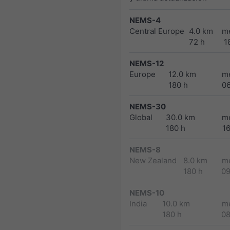
NEMS-4
Central Europe
4.0 km
m
72 h
1
NEMS-12
Europe
12.0 km
m
180 h
0
NEMS-30
Global
30.0 km
m
180 h
1
NEMS-8
New Zealand
8.0 km
m
180 h
0
NEMS-10
India
10.0 km
m
180 h
0