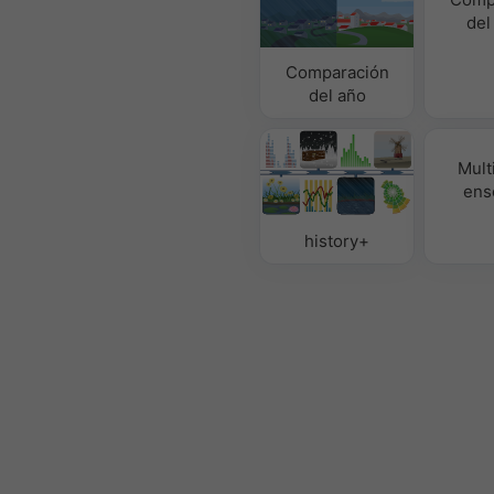
del
Comparación
del año
Mult
ens
history+