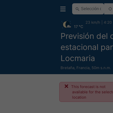
23 km/h
4:20
17 °C
Previsión del 
estacional pa
Locmaria
Bretaña
,
Francia
,
50m s.n.m.
This forecast is not
available for the selec
location