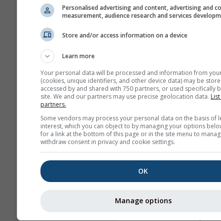
Personalised advertising and content, advertising and c
bastante precisas. Los
measurement, audience research and services develop
ejemplos más conocidos
las situaciones de El Niñ
Store and/or access information on a device
Niña.
Learn more
Los diferentes modelos
Your personal data will be processed and information from you
presentados aquí, son
(cookies, unique identifiers, and other device data) may be store
calculados por: el Centro
accessed by and shared with 750 partners, or used specifically b
site. We and our partners may use precise geolocation data.
List
Europeo de Predicción
partners.
Meteorológica a Medio P
Some vendors may process your personal data on the basis of l
(ECMWF), el Centro Naci
interest, which you can object to by managing your options belo
for a link at the bottom of this page or in the site menu to manag
de Predicción Ambiental
withdraw consent in privacy and cookie settings.
(NCEP/NOAA), el Servici
Meteorológico Alemán (
el UK-MetOffice (UKMO),
OK
MeteoFrance (METEOFR),
Agencia Meteorológica 
Manage options
Japón (JMA) y el Centro
Euromediterráneo para e