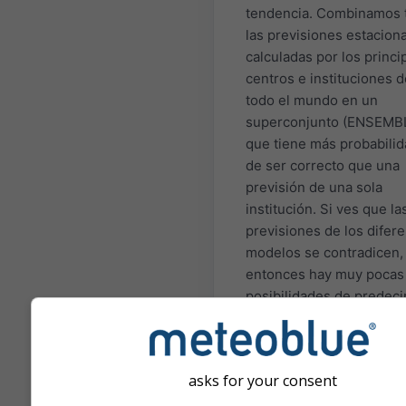
tendencia. Combinamos 
las previsiones estacion
calculadas por los princi
centros e instituciones d
todo el mundo en un
superconjunto (ENSEMB
que tiene más probabili
de ser correcto que una
previsión de una sola
institución. Si ves que la
previsiones de los difer
modelos se contradicen,
entonces hay muy pocas
posibilidades de predecir
temporada para ese peri
de tiempo. Hay algunas
regiones y situaciones e
asks for your consent
que las previsiones
estacionales pueden ser