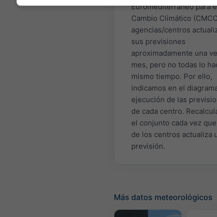
Euromediterráneo para e
Cambio Climático (CMCC
agencias/centros actuali
sus previsiones
aproximadamente una ve
mes, pero no todas lo ha
mismo tiempo. Por ello,
indicamos en el diagrama
ejecución de las previsi
de cada centro. Recalcu
el conjunto cada vez qu
de los centros actualiza 
previsión.
Más datos meteorológicos