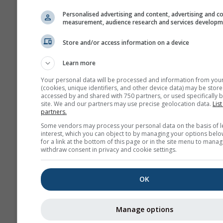
estacionales pueden ser
Personalised advertising and content, advertising and c
bastante precisas. Los
measurement, audience research and services develop
ejemplos más conocidos
Store and/or access information on a device
las situaciones de El Niñ
Niña.
Learn more
Los diferentes modelos
Your personal data will be processed and information from you
presentados aquí, son
(cookies, unique identifiers, and other device data) may be store
accessed by and shared with 750 partners, or used specifically b
calculados por: el Centro
site. We and our partners may use precise geolocation data.
List
Europeo de Predicción
partners.
Meteorológica a Medio P
Some vendors may process your personal data on the basis of l
(ECMWF), el Centro Naci
interest, which you can object to by managing your options belo
for a link at the bottom of this page or in the site menu to manag
de Predicción Ambiental
withdraw consent in privacy and cookie settings.
(NCEP/NOAA), el Servici
Meteorológico Alemán (
OK
el UK-MetOffice (UKMO),
MeteoFrance (METEOFR),
Agencia Meteorológica 
Manage options
Japón (JMA) y el Centro