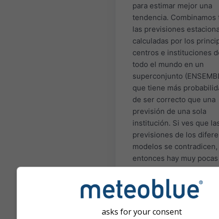
para estimar mejor una
tendencia. Combinamos 
las previsiones estacion
calculadas por los princi
centros e instituciones d
todo el mundo en un
superconjunto (ENSEMB
que tiene más probabili
de ser correcto que una
previsión de una sola
institución. Si ves que la
previsiones de los difer
modelos se contradicen,
entonces hay muy pocas
posibilidades de predecir
temporada para ese peri
de tiempo. Hay algunas
regiones y situaciones e
asks for your consent
que las previsiones