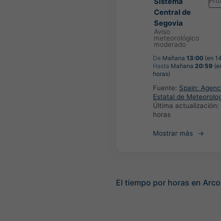
Pró
Sistema
Central de
Segovia
Aviso
meteorológico
moderado
De
Mañana
13:00
(en 14
Hasta
Mañana
20:59
(e
horas)
Fuente:
Spain: Agenc
Estatal de Meteorolo
Última actualización:
horas
Mostrar más
El tiempo por horas en Arc