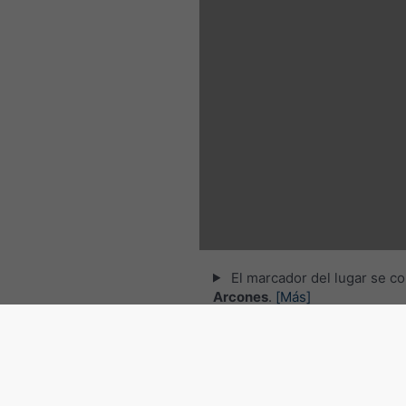
El marcador del lugar se co
Arcones
.
[Más]
© 2026 meteoblue,
NOAA Satellites 
EUMETSAT
. Datos de relámpagos pr
por
nowcast
.