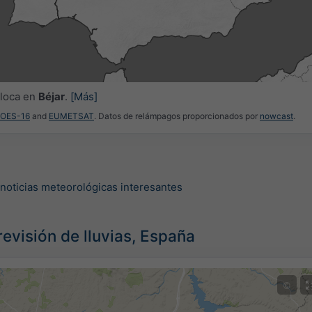
3h
6h
9h
1
19:15
19:30
19:45
20:00
20:15
20:30
20:45
oloca en
Béjar
.
[Más]
GOES-16
and
EUMETSAT
. Datos de relámpagos proporcionados por
nowcast
.
 noticias meteorológicas interesantes
evisión de lluvias, España
©