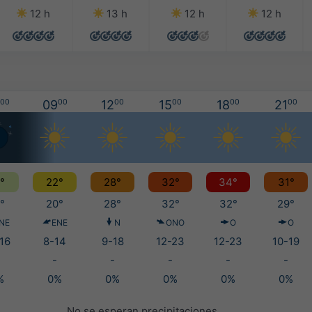
12 h
13 h
12 h
12 h
00
09
00
12
00
15
00
18
00
21
00
°
22°
28°
32°
34°
31°
°
20°
28°
32°
32°
29°
NE
ENE
N
ONO
O
O
16
8-14
9-18
12-23
12-23
10-19
-
-
-
-
-
%
0%
0%
0%
0%
0%
No se esperan precipitaciones