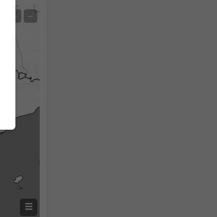
Satélite
+
−
Sin radar
Con radar
Temperatura medida
Precipitación medida
Screenshot
©