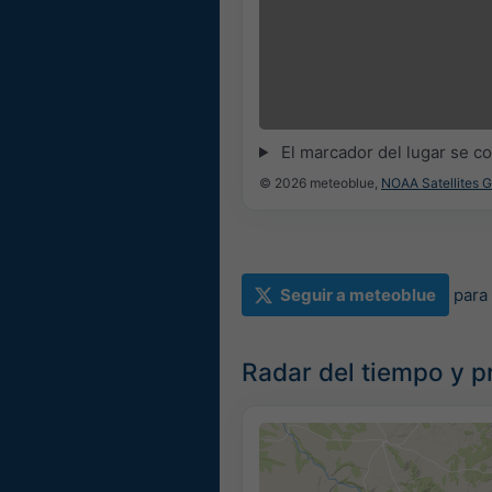
17:45
18:00
18:15
18:30
18:45
19:00
El marcador del lugar se c
© 2026 meteoblue,
NOAA Satellites 
Seguir a meteoblue
para
Radar del tiempo y pr