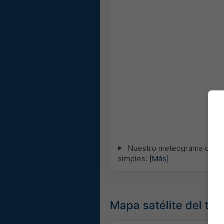
Nuestro meteograma de 5 dí
simples:
[Más]
Mapa satélite del ti