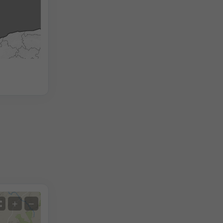
2h
18h
24h
+
−