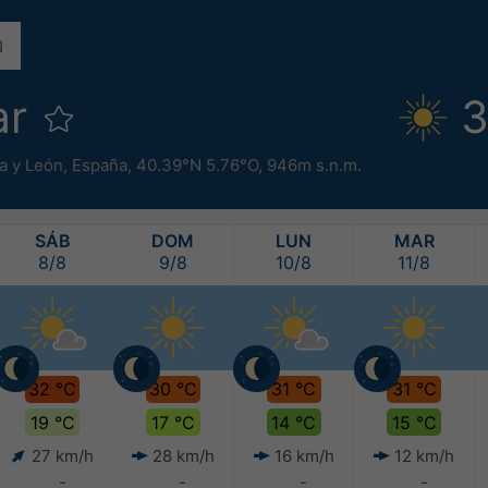
ar
3
a y León
,
España
,
40.39°N 5.76°O,
946m s.n.m.
SÁB
DOM
LUN
MAR
8/8
9/8
10/8
11/8
32 °C
30 °C
31 °C
31 °C
19 °C
17 °C
14 °C
15 °C
27 km/h
28 km/h
16 km/h
12 km/h
-
-
-
-