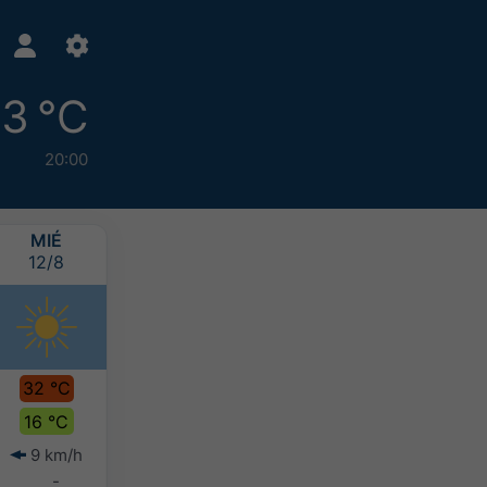
3 °C
20:00
MIÉ
JUE
VIE
SÁB
12/8
13/8
14/8
15/8
32 °C
34 °C
33 °C
31 °C
16 °C
18 °C
18 °C
16 °C
9 km/h
17 km/h
15 km/h
13 km/h
-
-
-
-