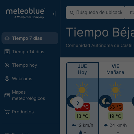
Tiempo Béj
Tiempo 7 dias
Comunidad Autónoma de Castill
Tiempo 14 dias
Tiempo hoy
JUE
VIE
Hoy
Mañana
Webcams
Mapas
meteorológicos
❯
34 °C
33 °C
Productos
18 °C
19 °C
12 km/h
24 km/h
-
-