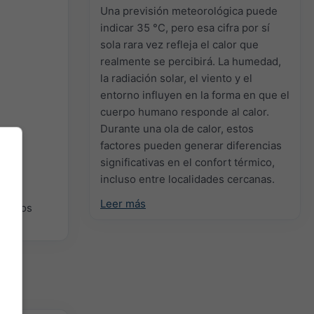
Una previsión meteorológica puede
indicar 35 °C, pero esa cifra por sí
sola rara vez refleja el calor que
realmente se percibirá. La humedad,
la radiación solar, el viento y el
entorno influyen en la forma en que el
cuerpo humano responde al calor.
Durante una ola de calor, estos
factores pueden generar diferencias
significativas en el confort térmico,
incluso entre localidades cercanas.
Leer más
ráficos