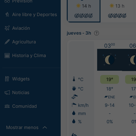
Previsión
14 h
13 h
Aire libre y Deportes
Aviación
jueves
-
3h
Agricultura
03
00
06
Historia y Clima
Widgets
°C
19°
19
°C
18°
17
Noticias
ENE
E
km/h
9-14
10-
Comunidad
mm
-
-
%
0%
0
Mostrar menos