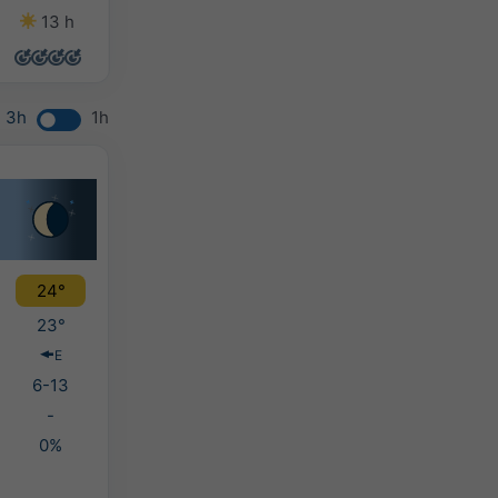
13 h
13 h
13 h
13 h
3h
1h
24°
23°
E
6-13
-
0%