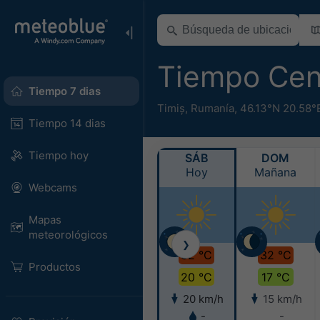
Tiempo Ce
Tiempo 7 dias
Timiș
,
Rumanía
,
46.13°N 20.58°
Tiempo 14 dias
Tiempo hoy
SÁB
DOM
Hoy
Mañana
Webcams
Mapas
meteorológicos
❯
32 °C
32 °C
Productos
20 °C
17 °C
20 km/h
15 km/h
-
-