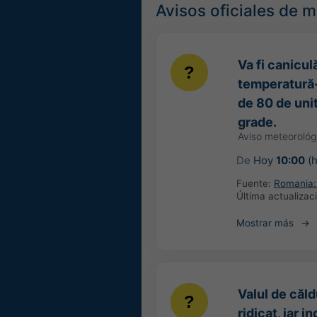
Avisos oficiales de 
Va fi caniculă
temperatură-
de 80 de unit
grade.
Aviso meteoroló
De
Hoy
10:00
(h
Fuente:
Romania: 
Última actualizac
Mostrar más
Valul de căld
ridicat, iar 