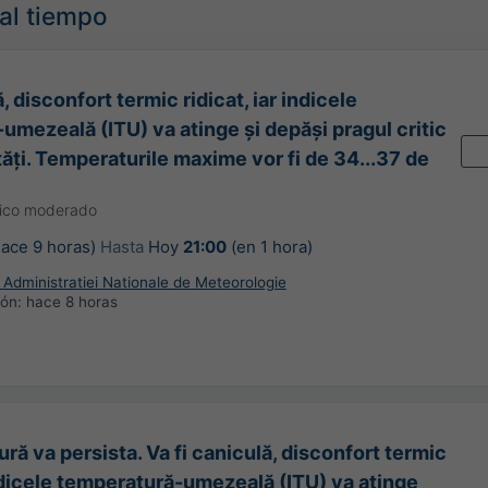
mal tiempo
, disconfort termic ridicat, iar indicele
umezeală (ITU) va atinge și depăși pragul critic
ăți. Temperaturile maxime vor fi de 34...37 de
gico moderado
ace 9 horas)
Hasta
Hoy
21:00
(en 1 hora)
Administratiei Nationale de Meteorologie
ión:
hace 8 horas
ură va persista. Va fi caniculă, disconfort termic
indicele temperatură-umezeală (ITU) va atinge