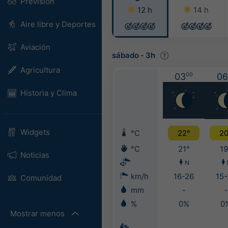
Previsión
12 h
14 h
Aire libre y Deportes
Aviación
sábado
-
3h
Agricultura
03
00
06
Historia y Clima
Widgets
°C
22°
20
°C
21°
19
Noticias
N
km/h
16-26
15-
Comunidad
mm
-
-
%
0%
0
Mostrar menos