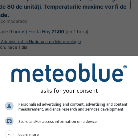
 de 80 de unități. Temperaturile maxime vor fi de
ade.
gico moderado
ace 9 horas)
Hasta
Hoy
21:00
(en 1 hora)
Administratiei Nationale de Meteorologie
ión:
hace 1 día
asks for your consent
 en Cenad
Personalised advertising and content, advertising and content
measurement, audience research and services development
Store and/or access information on a device
Learn more