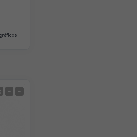
gráficos
Satélite
+
−
Sin radar
Con radar
Temperatura medida
Precipitación medida
Screenshot
©