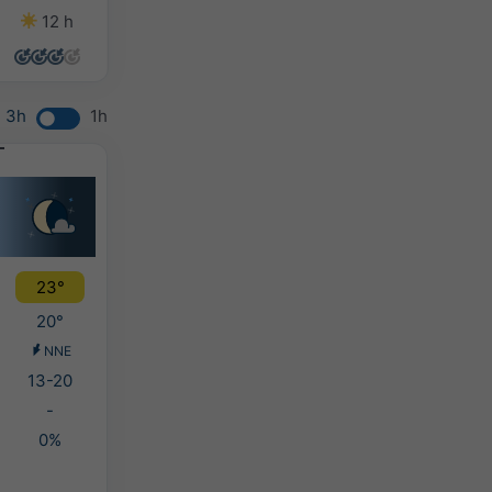
12 h
14 h
14 h
14 h
3h
1h
23°
20°
NNE
13-20
-
0%