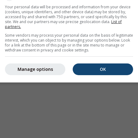
Your personal data will be processed and information from your device
(cookies, unique identifiers, and other device data) may be stored by,
accessed by and shared with 750 partners, or used specifically by this
site. We and our partners may use precise geolocation data.
List of
partners.
Some vendors may process your personal data on the basis of legitimate
interest, which you can object to by managing your options below. Look
for a link at the bottom of this page or in the site menu to manage or
withdraw consent in privacy and cookie settings.
Manage options
OK