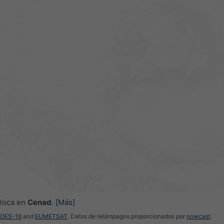
oloca en
Cenad
.
[Más]
GOES-16
and
EUMETSAT
. Datos de relámpagos proporcionados por
nowcast
.