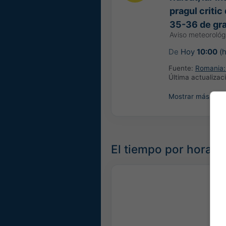
pragul critic
35-36 de gr
Aviso meteoroló
De
Hoy
10:00
(h
Fuente:
Romania: 
Última actualizac
Mostrar más
El tiempo por horas