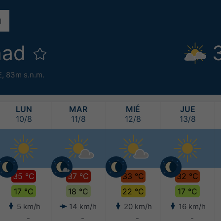
nad
E,
83m s.n.m.
LUN
MAR
MIÉ
JUE
10/8
11/8
12/8
13/8
35 °C
37 °C
33 °C
32 °C
17 °C
18 °C
22 °C
17 °C
5 km/h
14 km/h
20 km/h
16 km/h
-
-
-
-