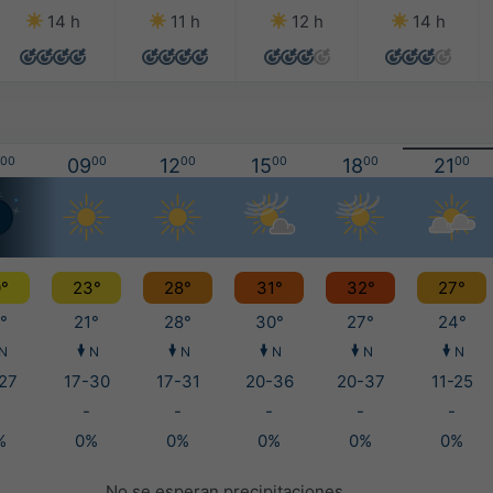
14 h
11 h
12 h
14 h
00
09
00
12
00
15
00
18
00
21
00
°
23°
28°
31°
32°
27°
°
21°
28°
30°
27°
24°
N
N
N
N
N
N
27
17-30
17-31
20-36
20-37
11-25
-
-
-
-
-
%
0%
0%
0%
0%
0%
No se esperan precipitaciones