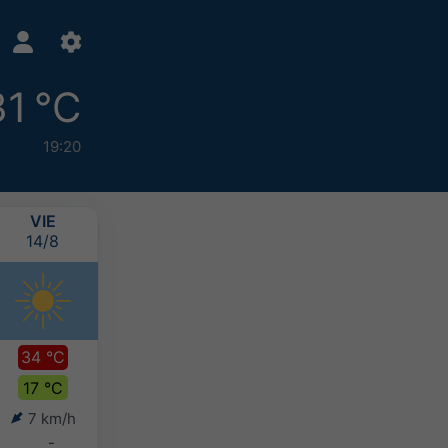
31 °C
19:20
VIE
SÁB
DOM
LUN
14/8
15/8
16/8
17/8
34 °C
34 °C
35 °C
34 °C
17 °C
20 °C
22 °C
21 °C
7 km/h
18 km/h
17 km/h
7 km/h
-
-
-
-