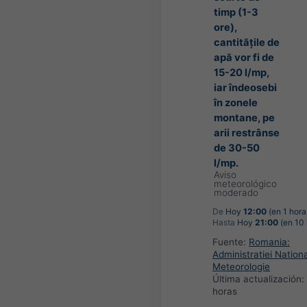
timp (1-3
ore),
cantitățile de
apă vor fi de
15-20 l/mp,
iar îndeosebi
în zonele
montane, pe
arii restrânse
de 30-50
l/mp.
Aviso
meteorológico
moderado
De
Hoy
12:00
(en 1 hora
Hasta
Hoy
21:00
(en 10 
Fuente:
Romania:
Administratiei Nation
Meteorologie
Última actualización:
horas