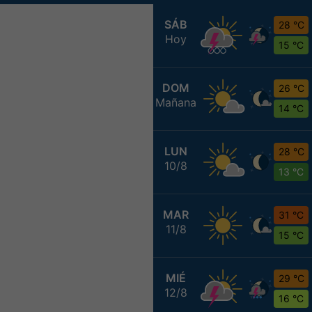
SÁB
28 °C
Hoy
15 °C
DOM
26 °C
Mañana
14 °C
LUN
28 °C
10/8
13 °C
MAR
31 °C
11/8
15 °C
MIÉ
29 °C
12/8
16 °C