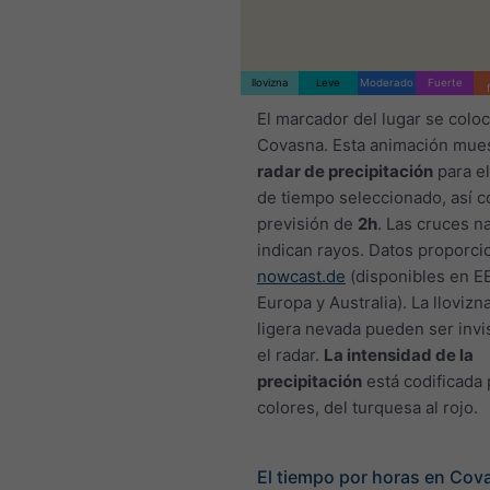
llovizna
Leve
Moderado
Fuerte
El marcador del lugar se colo
Covasna. Esta animación mues
radar de precipitación
para el
de tiempo seleccionado, así 
previsión de
2h
. Las cruces n
indican rayos. Datos proporc
nowcast.de
(disponibles en EE
Europa y Australia). La llovizn
ligera nevada pueden ser invi
el radar.
La intensidad de la
precipitación
está codificada 
colores, del turquesa al rojo.
El tiempo por horas en Cov