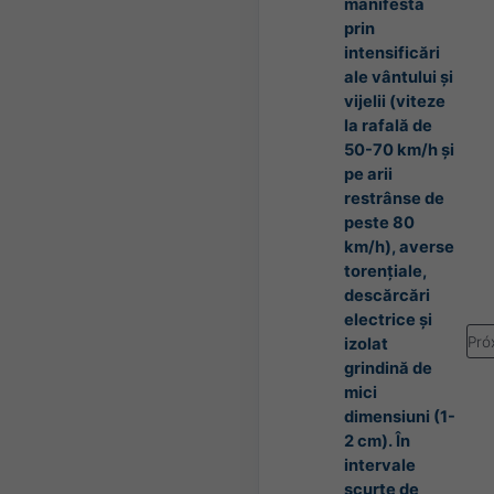
manifesta
prin
intensificări
ale vântului și
vijelii (viteze
la rafală de
50-70 km/h și
pe arii
restrânse de
peste 80
km/h), averse
torențiale,
descărcări
electrice și
Pró
izolat
grindină de
mici
dimensiuni (1-
2 cm). În
intervale
scurte de