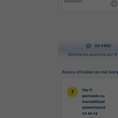
previsión
AD FREE
Elimina los anuncios por 9 
Avisos oficiales de mal tie
Vor fi
perioade cu
instabilitate
atmosferică
ce se va