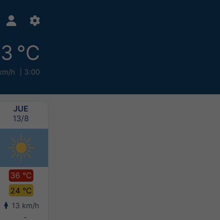
3 °C
km/h
3:00
JUE
VIE
SÁB
DOM
13/8
14/8
15/8
16/8
36 °C
35 °C
33 °C
32 °C
24 °C
25 °C
23 °C
21 °C
13 km/h
12 km/h
8 km/h
9 km/h
-
-
-
-