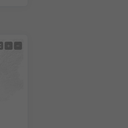
Satélite
+
−
Sin radar
Con radar
Temperatura medida
Precipitación medida
Screenshot
©