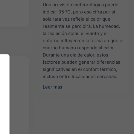
Una previsión meteorológica puede
indicar 35 °C, pero esa cifra por sí
sola rara vez refleja el calor que
realmente se percibirá. La humedad,
la radiación solar, el viento y el
entorno influyen en la forma en que el
cuerpo humano responde al calor.
Durante una ola de calor, estos
factores pueden generar diferencias
significativas en el confort térmico,
incluso entre localidades cercanas.
Leer más