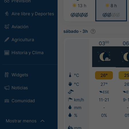
Previsión
13 h
8 h
Aire libre y Deportes
Aviación
sábado
-
3h
Agricultura
03
00
06
Historia y Clima
Widgets
°C
26°
25
°C
27°
26
Noticias
ESE
E
km/h
11-21
9-
Comunidad
mm
-
-
%
0%
0
Mostrar menos
mm