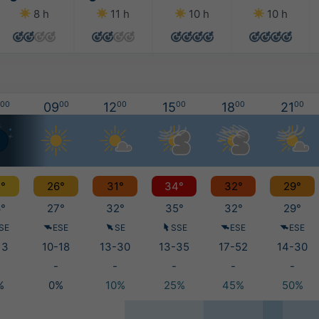
8 h
11 h
10 h
10 h
00
09
00
12
00
15
00
18
00
21
00
°
26°
31°
34°
32°
29°
°
27°
32°
35°
32°
29°
SE
ESE
SE
SSE
ESE
ESE
13
10-18
13-30
13-35
17-52
14-30
-
-
-
-
-
%
0%
10%
25%
45%
50%