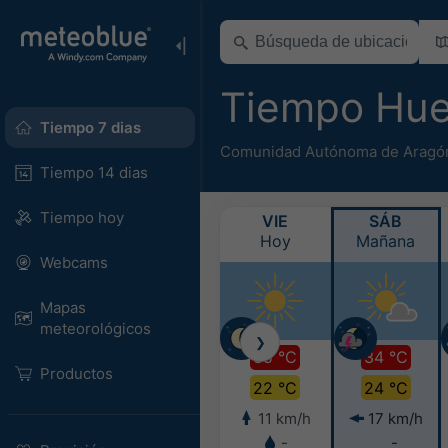
Tiempo Hu
Tiempo 7 dias
Comunidad Autónoma de Aragó
Tiempo 14 dias
Tiempo hoy
VIE
SÁB
Hoy
Mañana
Webcams
Mapas
meteorológicos
❯
35 °C
34 °C
Productos
22 °C
24 °C
11 km/h
17 km/h
-
-