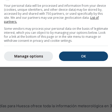
Your personal data will be processed and information from your device
(cookies, unique identifiers, and other device data) may be stored by,
accessed by and shared with 750 partners, or used specifically by this
site. We and our partners may use precise geolocation data.
List of
partners.
Some vendors may process your personal data on the basis of legitimate
interest, which you can object to by managing your options below. Look
for a link at the bottom of this page or in the site menu to manage or
withdraw consent in privacy and cookie settings.
Manage options
OK
as para Huesca ofrece toda la información meteorológica en 3