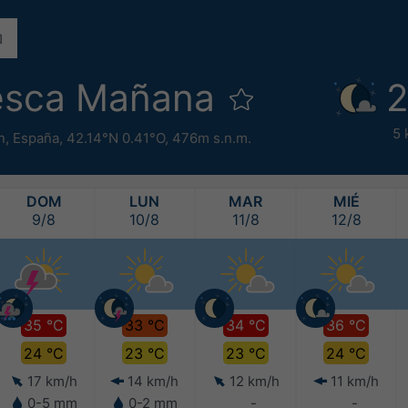
esca Mañana
2
5 
n
,
España
,
42.14°N 0.41°O,
476m s.n.m.
DOM
LUN
MAR
MIÉ
9/8
10/8
11/8
12/8
35 °C
33 °C
34 °C
36 °C
24 °C
23 °C
23 °C
24 °C
17 km/h
14 km/h
12 km/h
11 km/h
0-5 mm
0-2 mm
-
-