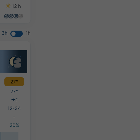
12 h
13 h
13 h
13 h
3h
1h
27°
27°
E
12-34
-
20%