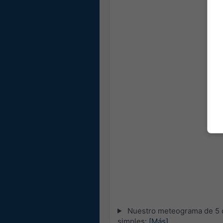
Nuestro meteograma de 5 dí
simples:
[Más]