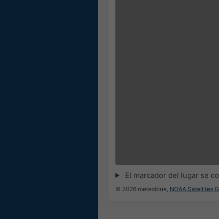
09:30
09:45
10:00
10:15
10:30
10:45
El marcador del lugar se c
© 2026 meteoblue,
NOAA Satellites 