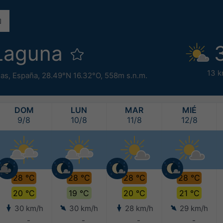
 Laguna
13 k
ias
,
España
,
28.49°N 16.32°O,
558m s.n.m.
DOM
LUN
MAR
MIÉ
9/8
10/8
11/8
12/8
28 °C
28 °C
28 °C
28 °C
20 °C
19 °C
20 °C
21 °C
30 km/h
30 km/h
28 km/h
29 km/h
-
-
-
-