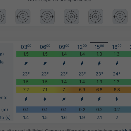
03
00
06
00
09
00
12
00
15
00
18
00
m)
1.5
1.5
1.4
1.4
1.3
1.3
la
23°
23°
23°
23°
23°
24°
1.5
1.5
1.4
1.4
1.3
1.3
7.2
7.1
7
6.9
6.8
6.8
ento
 (m)
0.1
0.1
0.1
0.2
0.2
0.2
to (s)
1.4
1.5
1.6
1.9
2.1
2
muy alta previsibilidad. Compare diferentes pronósticos con
Mul