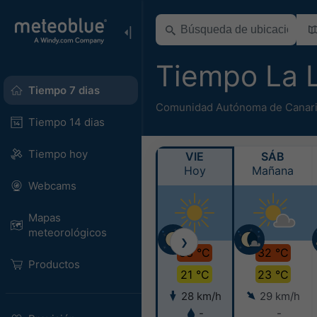
Tiempo La
Tiempo 7 dias
Comunidad Autónoma de Canar
Tiempo 14 dias
Tiempo hoy
VIE
SÁB
Hoy
Mañana
Webcams
Mapas
meteorológicos
❯
33 °C
32 °C
Productos
21 °C
23 °C
28 km/h
29 km/h
-
-