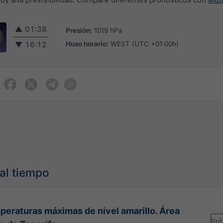
▲
01:38
Presión:
1019 hPa
Huso horario:
WEST (UTC +01:00h)
▼
16:12
mal tiempo
peraturas máximas de nivel amarillo. Área
Pró