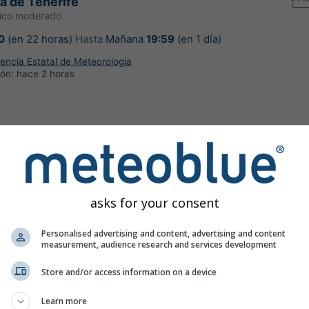
a de Tenerife
gico moderado
0
(en 22 horas)
Hasta
Mañana
19:59
(en 1 día)
encia Estatal de Meteorología
ión:
hace 2 horas
en La Laguna
asks for your consent
Personalised advertising and content, advertising and content
measurement, audience research and services development
Store and/or access information on a device
Learn more