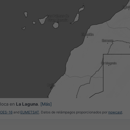
3h
6h
9h
1
11:00
11:15
11:30
11:45
12:00
12:15
12:30
oloca en
La Laguna
.
[Más]
GOES-16
and
EUMETSAT
. Datos de relámpagos proporcionados por
nowcast
.