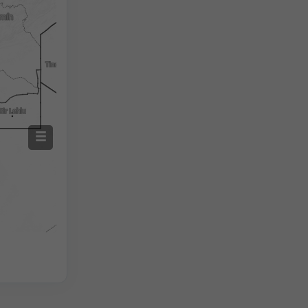
2h
18h
24h