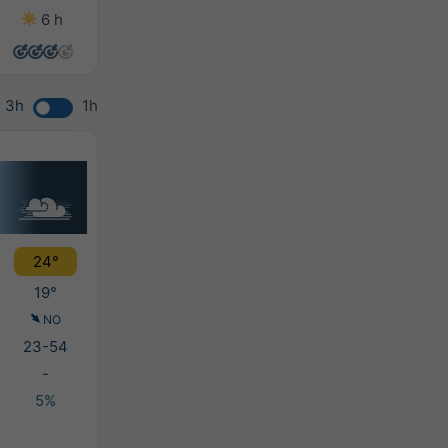
6 h
9 h
10 h
8 h
3h
1h
24°
19°
NO
23-54
-
5%