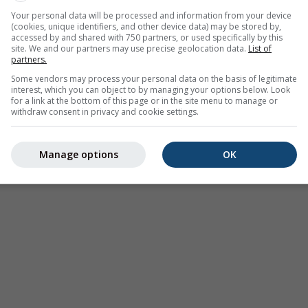
Your personal data will be processed and information from your device
(cookies, unique identifiers, and other device data) may be stored by,
accessed by and shared with 750 partners, or used specifically by this
site. We and our partners may use precise geolocation data.
List of
partners.
Some vendors may process your personal data on the basis of legitimate
interest, which you can object to by managing your options below. Look
for a link at the bottom of this page or in the site menu to manage or
withdraw consent in privacy and cookie settings.
Manage options
OK