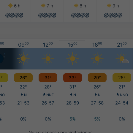
6 h
7 h
8 h
9 h
00
09
00
12
00
15
00
18
00
21
00
°
26°
31°
33°
29°
25°
°
22°
28°
31°
26°
21°
NO
N
NNE
N
N
NNO
53
21-53
26-57
28-59
27-58
24-54
-
-
-
-
-
%
0%
0%
5%
5%
0%
No se esperan precipitaciones