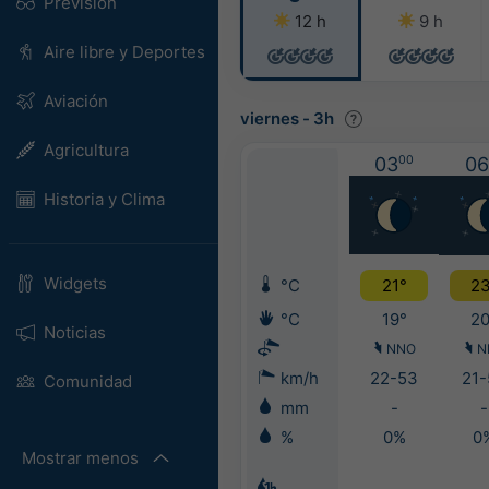
Previsión
12 h
9 h
Aire libre y Deportes
Aviación
viernes
-
3h
Agricultura
03
00
06
Historia y Clima
Widgets
°C
21°
23
°C
19°
20
Noticias
NNO
N
km/h
22-53
21-
Comunidad
mm
-
-
%
0%
0
Mostrar menos