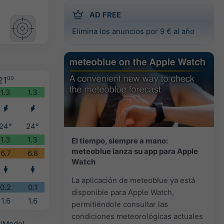
AD FREE
Elimina los anuncios por 9 € al año
21
00
1.3
1.3
24°
24°
1.3
1.3
El tiempo, siempre a mano:
meteoblue lanza su app para Apple
6.7
6.8
Watch
La aplicación de meteoblue ya está
0.2
0.1
disponible para Apple Watch,
1.6
1.6
permitiéndole consultar las
condiciones meteorológicas actuales
tiModel
.