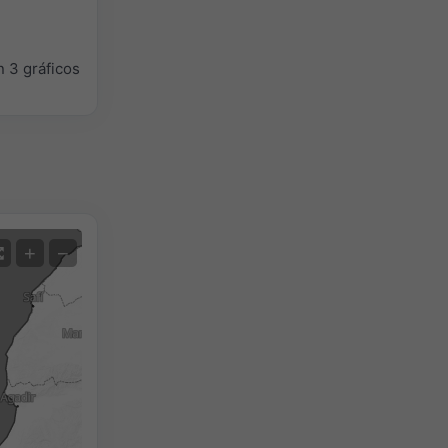
 3 gráficos
Satélite
+
−
Sin radar
Con radar
Temperatura medida
Precipitación medida
Screenshot
©