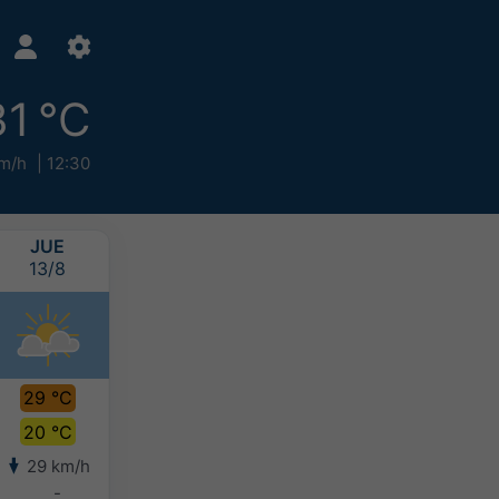
31 °C
m/h
12:30
JUE
VIE
SÁB
DOM
13/8
14/8
15/8
16/8
29 °C
30 °C
30 °C
29 °C
20 °C
21 °C
21 °C
21 °C
29 km/h
27 km/h
25 km/h
25 km/h
-
-
-
-