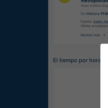
metropolitan
Aviso meteoroló
De
Mañana
11:0
Fuente:
Spain: Ag
Última actualizac
Mostrar más
El tiempo por horas 