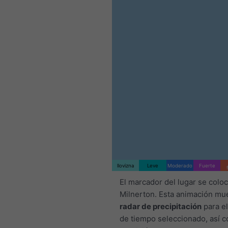
llovizna
Leve
Moderado
Fuerte
El marcador del lugar se colo
Milnerton. Esta animación mue
radar de precipitación
para el
de tiempo seleccionado, así 