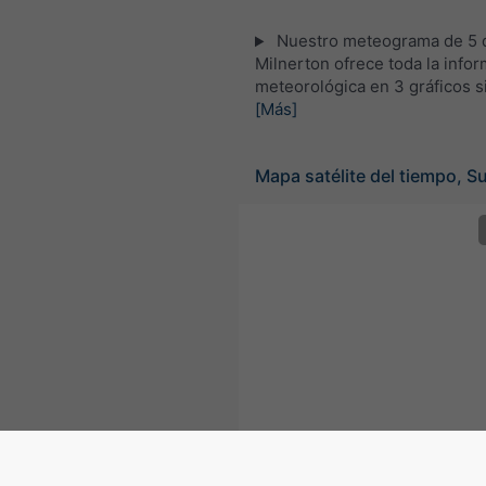
Nuestro meteograma de 5 d
Milnerton ofrece toda la info
meteorológica en 3 gráficos s
[Más]
Mapa satélite del tiempo, S