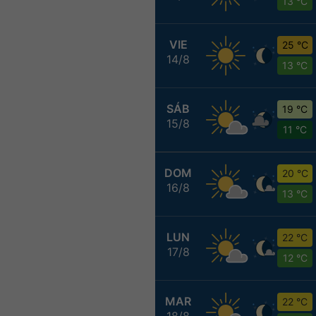
13 °C
VIE
25 °C
14/8
13 °C
SÁB
19 °C
15/8
11 °C
DOM
20 °C
16/8
13 °C
LUN
22 °C
17/8
12 °C
MAR
22 °C
18/8