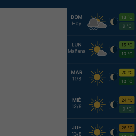
DOM
13 °C
Hoy
9 °C
LUN
15 °C
Mañana
10 °C
MAR
20 °C
11/8
10 °C
MIÉ
24 °C
12/8
9 °C
JUE
26 °C
13/8