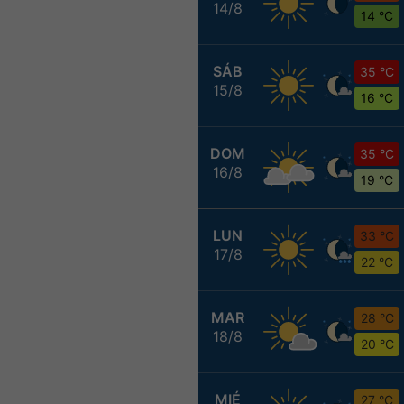
14/8
14 °C
SÁB
35 °C
15/8
16 °C
DOM
35 °C
16/8
19 °C
LUN
33 °C
17/8
22 °C
MAR
28 °C
18/8
20 °C
MIÉ
27 °C