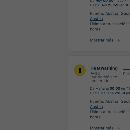
De
Hoy
00:00
(hace 7 h
Hasta
Hoy
23:59
(en 16
Fuente:
Austria: Geo
Austria
Última actualización:
horas
Mostrar más
Heatwarning
Aviso
Pró
meteorológico
moderado
De
Mañana
00:00
(en 1
Hasta
Mañana
23:59
(en
Fuente:
Austria: Geo
Austria
Última actualización:
horas
Mostrar más