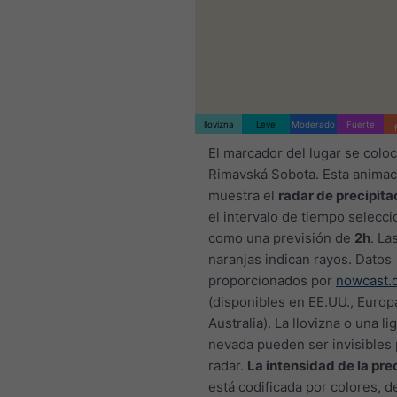
llovizna
Leve
Moderado
Fuerte
El marcador del lugar se colo
Rimavská Sobota. Esta animac
muestra el
radar de precipita
el intervalo de tiempo selecci
como una previsión de
2h
. La
naranjas indican rayos. Datos
proporcionados por
nowcast.
(disponibles en EE.UU., Europ
Australia). La llovizna o una li
nevada pueden ser invisibles 
radar.
La intensidad de la pre
está codificada por colores, d