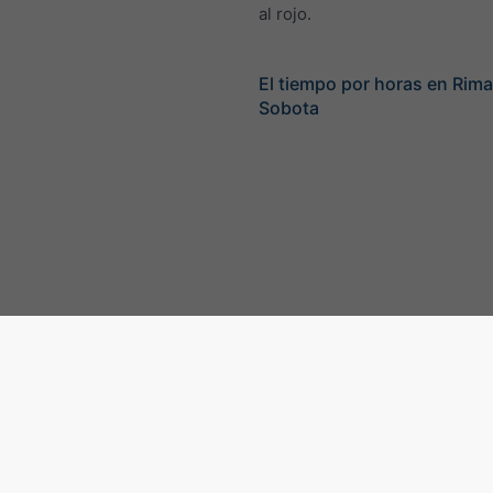
al rojo.
El tiempo por horas en Rim
Sobota