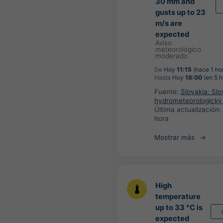
30 mm and
gusts up to 23
m/s are
expected
Aviso
meteorológico
moderado
De
Hoy
11:15
(hace 1 ho
Hasta
Hoy
18:00
(en 5 h
Fuente:
Slovakia: Sl
hydrometeorologický
Última actualización:
hora
Mostrar más
High
temperature
up to 33 °C is
expected