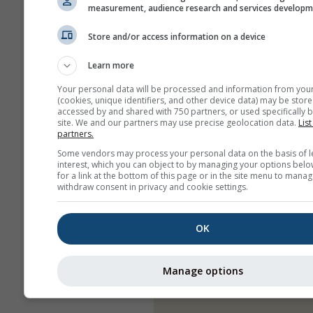
measurement, audience research and services develop
Store and/or access information on a device
Learn more
Your personal data will be processed and information from you
(cookies, unique identifiers, and other device data) may be store
accessed by and shared with 750 partners, or used specifically b
site. We and our partners may use precise geolocation data.
List
partners.
Some vendors may process your personal data on the basis of l
interest, which you can object to by managing your options belo
for a link at the bottom of this page or in the site menu to manag
withdraw consent in privacy and cookie settings.
OK
Manage options