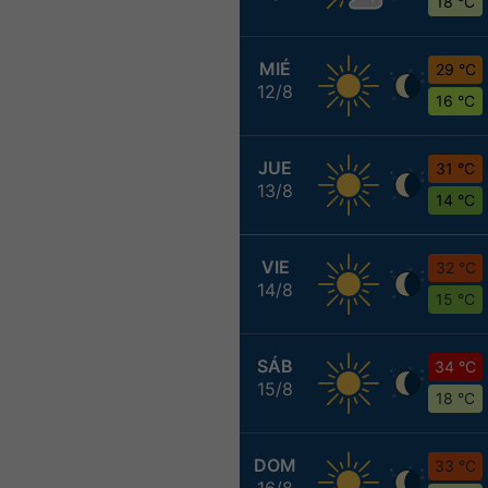
18 °C
MIÉ
29 °C
12/8
16 °C
JUE
31 °C
13/8
14 °C
VIE
32 °C
14/8
15 °C
SÁB
34 °C
15/8
18 °C
DOM
33 °C
16/8