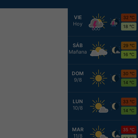
VIE
32 °C
Hoy
18 °C
SÁB
29 °C
Mañana
16 °C
DOM
30 °C
9/8
14 °C
LUN
33 °C
10/8
14 °C
MAR
35 °C
11/8