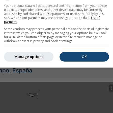
Your personal data will be processed and information from your device
(cookies, unique identifiers, and other device data) may be stored by,
accessed by and shared with 750 partners, or used specifically by this
site. We and our partners may use precise geolocation data.
List of
partners.
Some vendors may process your personal data on the basis of legitimate
interest, which you can object to by managing your options below. Look
for a link at the bottom of this page or in the site menu to manage or
withdraw consent in privacy and cookie settings.
as para Santa Cruz de Tenerife ofrece toda la información me
Manage options
OK
empo, España