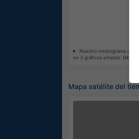
Nuestro meteograma de 5 dí
en 3 gráficos simples:
[Más]
Mapa satélite del ti