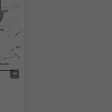
Screenshot
©
2h
18h
24h