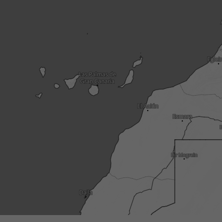
3h
6h
9h
1
04:45
05:00
05:15
05:30
05:45
06:00
06:15