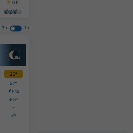
6 h
13 h
12 h
7 h
3h
1h
26°
27°
NNE
8-34
-
5%