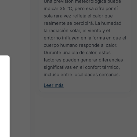
Una previsión meteorológica puede
indicar 35 °C, pero esa cifra por sí
sola rara vez refleja el calor que
realmente se percibirá. La humedad,
la radiación solar, el viento y el
entorno influyen en la forma en que el
cuerpo humano responde al calor.
Durante una ola de calor, estos
factores pueden generar diferencias
significativas en el confort térmico,
incluso entre localidades cercanas.
Leer más