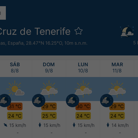
ruz de Tenerife
5 
ias
,
España
,
28.47°N 16.25°O,
10m s.n.m.
SÁB
DOM
LUN
MAR
8/8
9/8
10/8
11/8
31 °C
29 °C
30 °C
29 °C
24 °C
25 °C
24 °C
24 °C
15 km/h
15 km/h
15 km/h
14 km/h
-
-
-
-