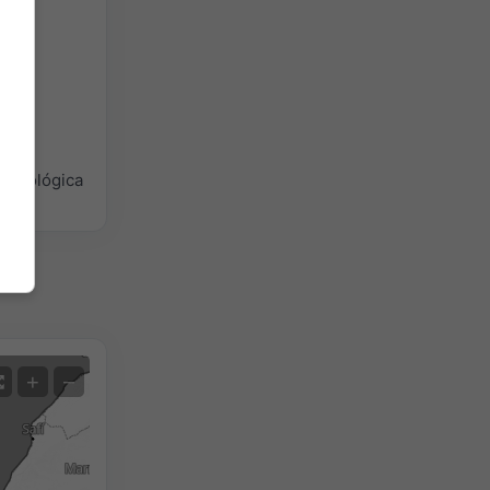
teorológica
Satélite
+
−
Sin radar
Con radar
Temperatura medida
Precipitación medida