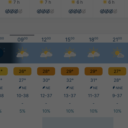
7 h
7 h
6 h
6 h
00
09
00
12
00
15
00
18
00
21
00
°
26°
28°
29°
29°
27°
°
27°
30°
32°
31°
28°
NE
NE
NE
NE
NE
NNE
38
10-38
12-37
13-37
11-37
9-37
-
-
-
-
-
%
5%
10%
10%
10%
10%