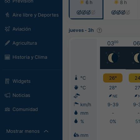
Previsión
6 h
8 h
Aire libre y Deportes
Aviación
jueves
-
3h
Agricultura
03
00
06
Historia y Clima
°C
26°
24
Widgets
°C
28°
27
Noticias
NE
km/h
9-39
9-
Comunidad
mm
-
-
%
0%
5
Mostrar menos
mm