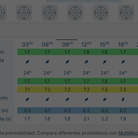
03
00
06
00
09
00
12
00
15
00
18
00
m)
1.7
1.7
1.7
1.8
1.8
1.7
la
24°
24°
24°
24°
24°
24°
1.7
1.7
1.7
1.7
1.8
1.7
7.1
7.2
7.2
7.2
7.3
7.3
ento
 (m)
0.2
0.1
0.2
0.3
0.2
0.2
to (s)
1.7
1.6
1.8
2.1
2.2
1.9
lta previsibilidad. Compare diferentes pronósticos con
MultiMod