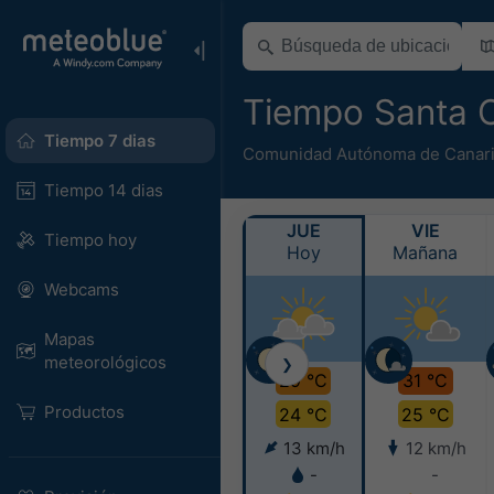
Tiempo Santa C
Tiempo 7 dias
Comunidad Autónoma de Canar
Tiempo 14 dias
JUE
VIE
Tiempo hoy
Hoy
Mañana
Webcams
Mapas
meteorológicos
❯
29 °C
31 °C
Productos
24 °C
25 °C
13 km/h
12 km/h
-
-