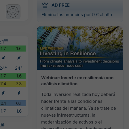
AD FREE
Elimina los anuncios por 9 € al año
21
00
1.7
1.6
24°
24°
1.7
1.6
Webinar: Invertir en resiliencia con
análisis climático
7.4
7.3
Toda inversión realizada hoy deberá
hacer frente a las condiciones
0.1
0.1
climáticas del mañana. Ya se trate de
1.7
1.6
nuevas infraestructuras, la
modernización de activos o el
el
.
desarrollo urbano, es fundamental