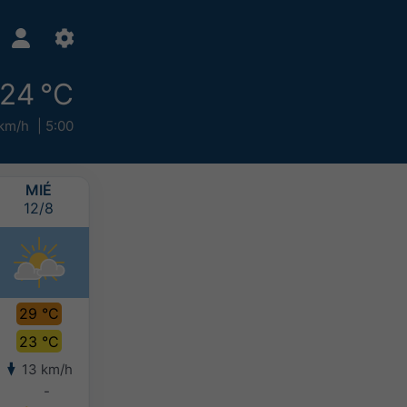
24 °C
km/h
5:00
MIÉ
JUE
VIE
SÁB
12/8
13/8
14/8
15/8
29 °C
31 °C
31 °C
30 °C
23 °C
25 °C
25 °C
25 °C
13 km/h
12 km/h
12 km/h
14 km/h
-
-
-
-