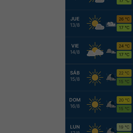
17 °C
JUE
26 °C
13/8
17 °C
VIE
24 °C
14/8
17 °C
SÁB
22 °C
15/8
15 °C
DOM
20 °C
16/8
15 °C
LUN
19 °C
17/8