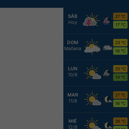
SÁB
27 °C
Hoy
17 °C
DOM
23 °C
Mañana
16 °C
LUN
25 °C
10/8
14 °C
MAR
27 °C
11/8
16 °C
MIÉ
26 °C
12/8