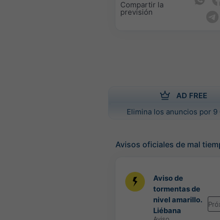
Compartir la
previsión
AD FREE
Elimina los anuncios por 9 
Avisos oficiales de mal tie
Aviso de
tormentas de
nivel amarillo.
Pró
Liébana
Aviso