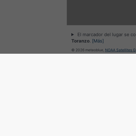
El marcador del lugar se co
Toranzo
.
[Más]
© 2026 meteoblue,
NOAA Satellites 
EUMETSAT
. Datos de relámpagos pr
por
nowcast
.
Seguir a meteobl
para noticias meteorológicas 
Radar del tiempo y previsión
España
©