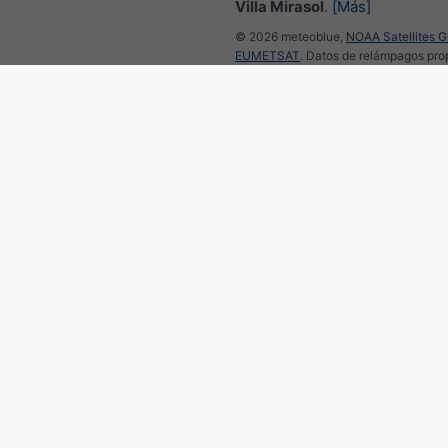
Villa Mirasol
.
[Más]
© 2026 meteoblue,
NOAA Satellites 
EUMETSAT
. Datos de relámpagos pr
por
nowcast
.
Seguir a meteobl
para noticias meteorológicas 
Radar del tiempo y previsión
Argentina
©