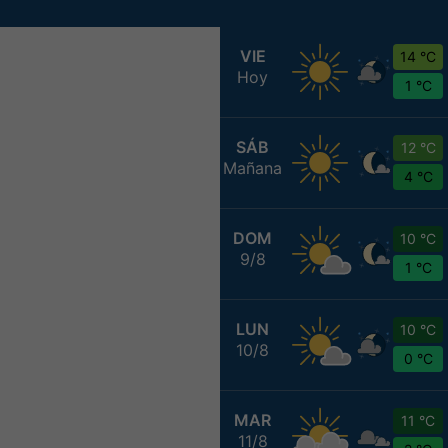
VIE
14 °C
Hoy
1 °C
SÁB
12 °C
Mañana
4 °C
DOM
10 °C
9/8
1 °C
LUN
10 °C
10/8
0 °C
MAR
11 °C
11/8