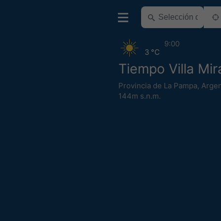
9:00
3 °C
Tiempo Villa Mir
Provincia de La Pampa
,
Argen
144m s.n.m.