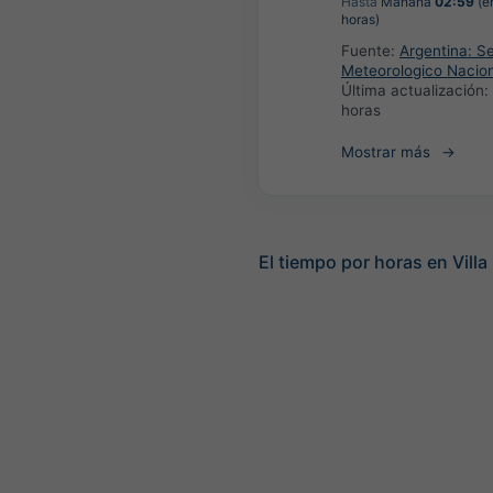
Hasta
Mañana
02:59
(e
horas)
Fuente:
Argentina: Se
Meteorologico Nacio
Última actualización:
horas
Mostrar más
El tiempo por horas en Villa