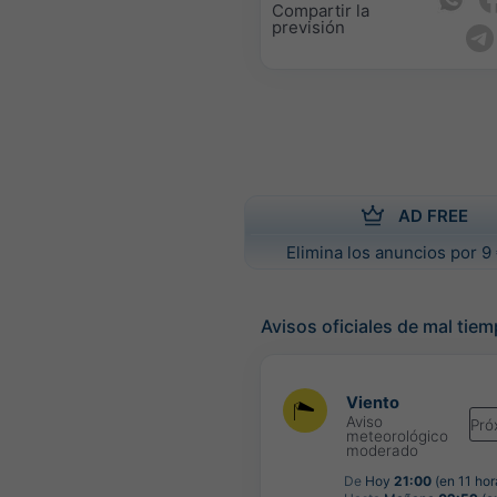
Compartir la
previsión
AD FREE
Elimina los anuncios por 9 
Avisos oficiales de mal tie
Viento
Aviso
Pró
meteorológico
moderado
De
Hoy
21:00
(en 11 hor