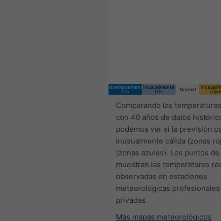
20:00 CST
Sun 9
Mon 10
Extremadamente
Inusualmente
Inusual
Normal
frío
frío
cálid
Comparando las temperaturas
con 40 años de datos históric
podemos ver si la previsión p
inusualmente cálida (zonas roj
(zonas azules). Los puntos de
muestran las temperaturas re
observadas en estaciones
meteorológicas profesionales
privadas.
Más mapas meteorológicos