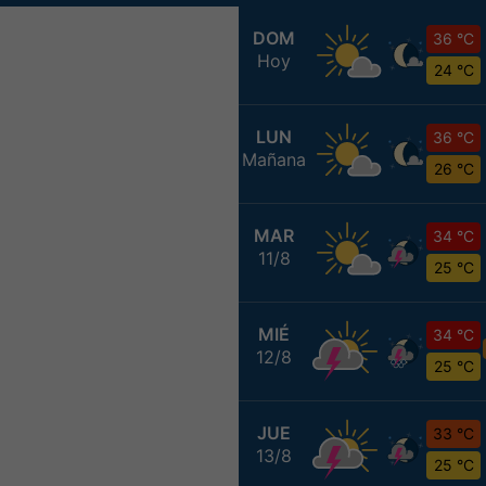
DOM
36 °C
Hoy
24 °C
LUN
36 °C
Mañana
26 °C
MAR
34 °C
11/8
25 °C
MIÉ
34 °C
12/8
25 °C
JUE
33 °C
13/8
25 °C