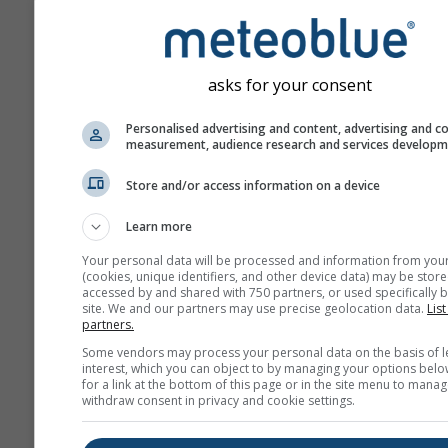
asks for your consent
No compartimos su dirección de c
Personalised advertising and content, advertising and c
electrónico con terceros, cómo in
measurement, audience research and services develop
nuestra
política de privacidad
. Med
uso de los servicios de meteoblue,
Store and/or access information on a device
está de acuerdo con nuestros
térm
condiciones
. Su dirección de emai
Learn more
se podrá utilizar con otros servicio
meteoblue.
Your personal data will be processed and information from you
(cookies, unique identifiers, and other device data) may be store
accessed by and shared with 750 partners, or used specifically b
site. We and our partners may use precise geolocation data.
List
partners.
Más datos meteorológicos
Some vendors may process your personal data on the basis of l
interest, which you can object to by managing your options belo
for a link at the bottom of this page or in the site menu to manag
whe
withdraw consent in privacy and cookie settings.