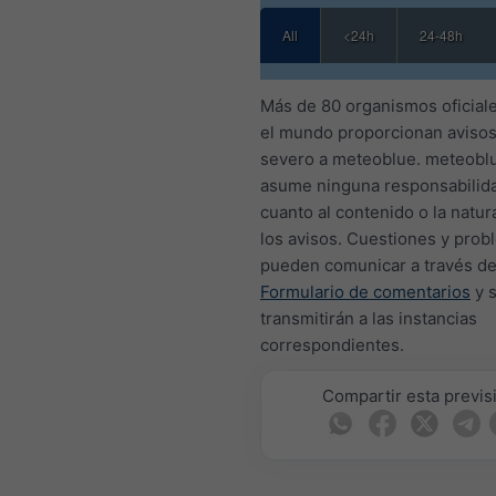
All
<24h
24-48h
Más de 80 organismos oficial
el mundo proporcionan avisos
severo a meteoblue. meteobl
asume ninguna responsabilid
cuanto al contenido o la natur
los avisos. Cuestiones y prob
pueden comunicar a través de
Formulario de comentarios
y 
transmitirán a las instancias
correspondientes.
Compartir esta previs