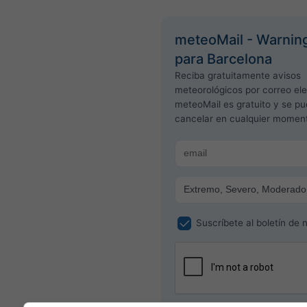
meteoMail - Warnin
para Barcelona
Reciba gratuitamente avisos
meteorológicos por correo ele
meteoMail es gratuito y se p
cancelar en cualquier momen
Suscríbete al boletín de n