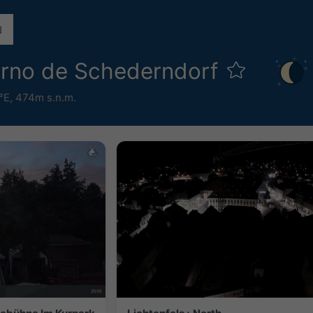
rno de Schederndorf
6°E,
474m s.n.m.