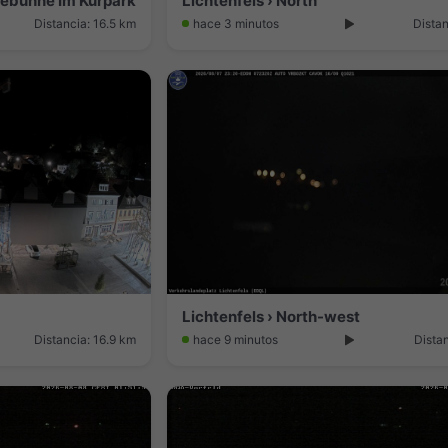
Seebühne Im Kurpark
Lichtenfels › North
Distancia: 16.5 km
hace 3 minutos
Distan
Lichtenfels › North-west
Distancia: 16.9 km
hace 9 minutos
Distan