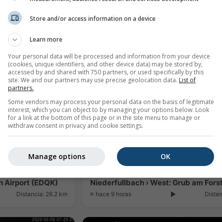
Store and/or access information on a device
Hallstadt › East: EDQA: Blickrichtung Altenburg
Distancia: 21.9 km
hace 10 minutos
Distan
Learn more
Your personal data will be processed and information from your device
(cookies, unique identifiers, and other device data) may be stored by,
accessed by and shared with 750 partners, or used specifically by this
site. We and our partners may use precise geolocation data.
List of
partners.
Some vendors may process your personal data on the basis of legitimate
interest, which you can object to by managing your options below. Look
for a link at the bottom of this page or in the site menu to manage or
withdraw consent in privacy and cookie settings.
Manage options
OK
 Airport (EDQK)
Niederfullbach › West: Grub am Fors
Distancia: 26.2 km
hace 9 horas
Distan