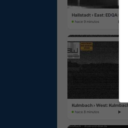
hace 9 minutos
Kulmbach › West: Kulmbach
hace 8 minutos