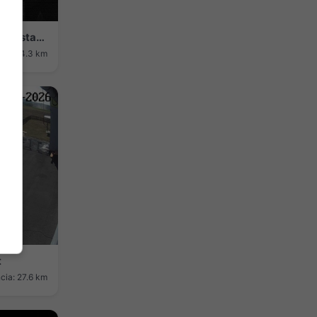
Kulmbach: Plassenburg Blick: Auf die Altstadt von - mit der Imposanten Plassenburg
cia: 24.3 km
t
cia: 27.6 km