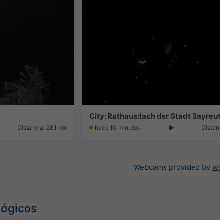
City: Rathausdach der Stadt Bayreu
Distancia: 28.1 km
hace 10 minutos
Distan
Webcams provided by
w
lógicos