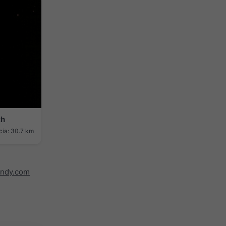
th
cia: 30.7 km
indy.com