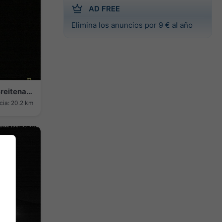
AD FREE
Elimina los anuncios por 9 € al año
Bamberg › North: Airport Bamberg-Breitenau - Breitenau Nature Reserve
cia: 20.2 km