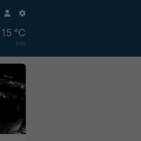
15 °C
0:55