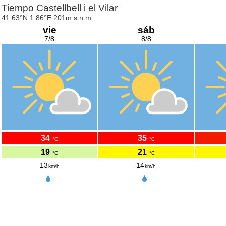
Tiempo Castellbell i el Vilar
41.63°N 1.86°E 201m s.n.m.
vie
sáb
7/8
8/8
34
35
°C
°C
19
21
°C
°C
13
14
km/h
km/h
-
-