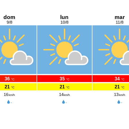
dom
lun
mar
9/8
10/8
11/8
36
35
34
°C
°C
°C
21
21
21
°C
°C
°C
16
14
13
km/h
km/h
km/h
-
-
-