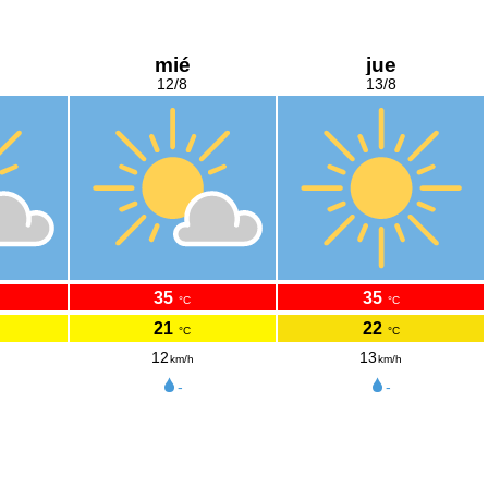
mié
jue
12/8
13/8
35
35
°C
°C
21
22
°C
°C
12
13
km/h
km/h
-
-